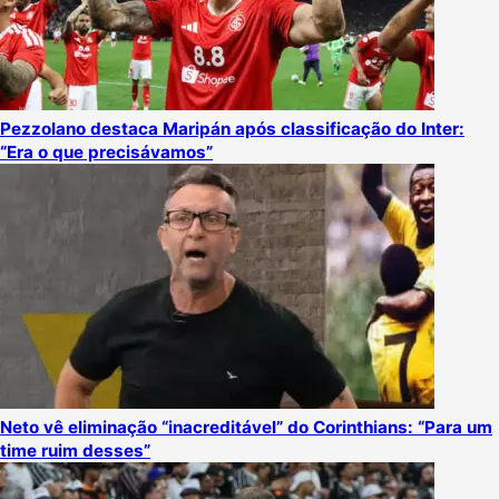
Pezzolano destaca Maripán após classificação do Inter:
“Era o que precisávamos”
Neto vê eliminação “inacreditável” do Corinthians: “Para um
time ruim desses”