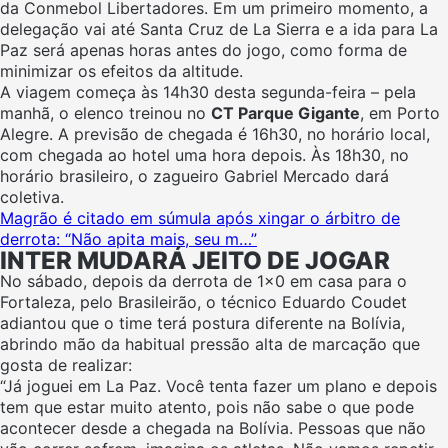
da Conmebol Libertadores. Em um primeiro momento, a
delegação vai até Santa Cruz de La Sierra e a ida para La
Paz será apenas horas antes do jogo, como forma de
minimizar os efeitos da altitude.
A viagem começa às 14h30 desta segunda-feira – pela
manhã, o elenco treinou no
CT Parque Gigante
, em Porto
Alegre. A previsão de chegada é 16h30, no horário local,
com chegada ao hotel uma hora depois. Às 18h30, no
horário brasileiro, o zagueiro Gabriel Mercado dará
coletiva.
Magrão é citado em súmula após xingar o árbitro de
derrota: “Não apita mais, seu m…”
INTER MUDARÁ JEITO DE JOGAR
No sábado, depois da derrota de 1×0 em casa para o
Fortaleza, pelo Brasileirão, o técnico Eduardo Coudet
adiantou que o time terá postura diferente na Bolívia,
abrindo mão da habitual pressão alta de marcação que
gosta de realizar:
“Já joguei em La Paz. Você tenta fazer um plano e depois
tem que estar muito atento, pois não sabe o que pode
acontecer desde a chegada na Bolívia. Pessoas que não