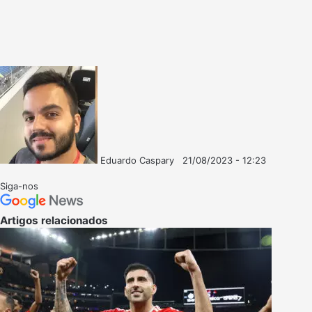
Eduardo Caspary
21/08/2023 - 12:23
Follow
Mande
on
um
Siga-nos
X
e-
mail
Artigos relacionados