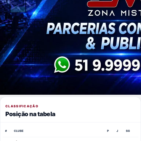
CLASSIFICAÇÃO
Posição na tabela
#
CLUBE
P
J
SG