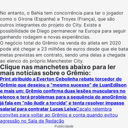
No entanto, o Bahia tem concorrência para ter o jogador
como o Girona (Espanha) e Troyes (França), que são
outros integrantes do projeto do City. Existe a
possibilidade de Diego permanecer na Europa para seguir
ganhando rodagem e novas experiências.
O negócio total do Grêmio na venda do atleta em 2020
pode até chegar a 23 milhões de euros desde que ele bata
metas previstas em contrato, sendo uma delas a chegada
ao elenco do próprio Manchester City.
Clique nas manchetes abaixo para ler
mais notícias sobre o Grêmio:
Print atribuído a Everton Cebolinha rebate torcedor do
Grêmio que desejou o “mesmo sucesso” de Luan
Edilson
e mais um: Grêmio confirma duas lesões musculares no
elenco e terá problemas para a sequência do ano
Grêmio
já fala em “não iludir a torcida” e tenta resolver impasse
salarial para contratar Lucas Leiva
Cacalo relembra
convites para voltar ao Grêmio e conta quando evitou
agressão no Sala de Redação
Publicidade