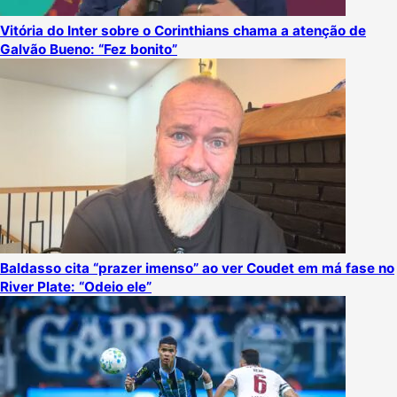
Vitória do Inter sobre o Corinthians chama a atenção de
Galvão Bueno: “Fez bonito”
Baldasso cita “prazer imenso” ao ver Coudet em má fase no
River Plate: “Odeio ele”