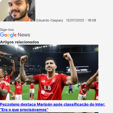
Eduardo Caspary
12/07/2025 - 18:08
Follow
Mande
on
um
Siga-nos
X
e-
mail
Artigos relacionados
Pezzolano destaca Maripán após classificação do Inter:
“Era o que precisávamos”