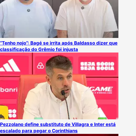
“Tenho nojo”: Bagé se irrita após Baldasso dizer que
classificação do Grêmio foi injusta
Pezzolano define substituto de Villagra e Inter está
escalado para pegar o Corinthians