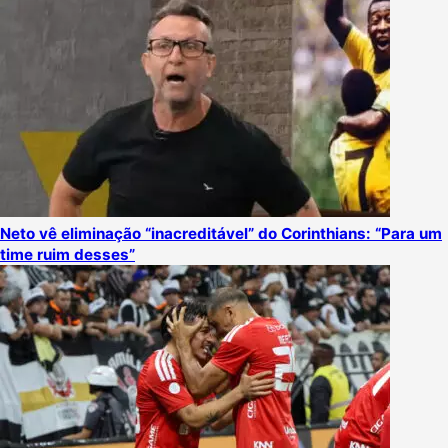
Neto vê eliminação “inacreditável” do Corinthians: “Para um
time ruim desses”