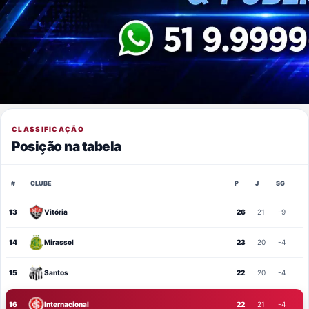
CLASSIFICAÇÃO
Posição na tabela
#
CLUBE
P
J
SG
13
Vitória
26
21
-9
14
Mirassol
23
20
-4
15
Santos
22
20
-4
16
Internacional
22
21
-4