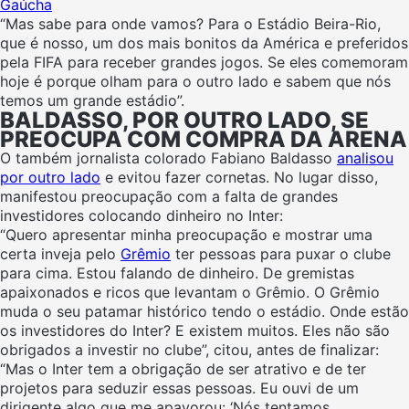
Gaúcha
“Mas sabe para onde vamos? Para o Estádio Beira-Rio,
que é nosso, um dos mais bonitos da América e preferidos
pela FIFA para receber grandes jogos. Se eles comemoram
hoje é porque olham para o outro lado e sabem que nós
temos um grande estádio”.
BALDASSO, POR OUTRO LADO, SE
PREOCUPA COM COMPRA DA ARENA
O também jornalista colorado Fabiano Baldasso
analisou
por outro lado
e evitou fazer cornetas. No lugar disso,
manifestou preocupação com a falta de grandes
investidores colocando dinheiro no Inter:
“Quero apresentar minha preocupação e mostrar uma
certa inveja pelo
Grêmio
ter pessoas para puxar o clube
para cima. Estou falando de dinheiro. De gremistas
apaixonados e ricos que levantam o Grêmio. O Grêmio
muda o seu patamar histórico tendo o estádio. Onde estão
os investidores do Inter? E existem muitos. Eles não são
obrigados a investir no clube”, citou, antes de finalizar:
“Mas o Inter tem a obrigação de ser atrativo e de ter
projetos para seduzir essas pessoas. Eu ouvi de um
dirigente algo que me apavorou: ‘Nós tentamos