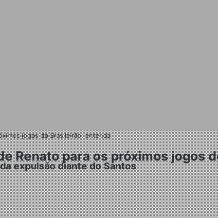
ximos jogos do Brasileirão; entenda
e Renato para os próximos jogos do
 da expulsão diante do Santos