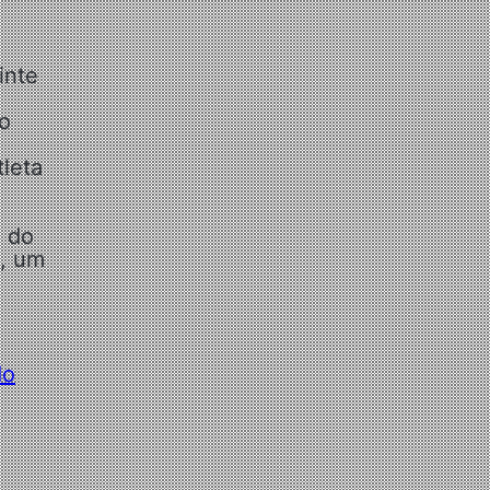
inte
to
tleta
o do
o, um
do