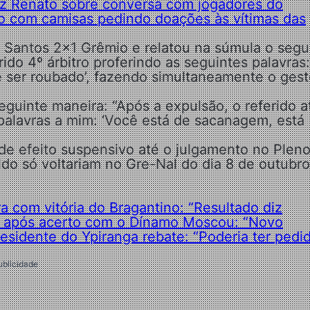
diz Renato sobre conversa com jogadores do
o com camisas pedindo doações às vítimas das
u Santos 2×1 Grêmio e relatou na súmula o segu
ido 4º árbitro proferindo as seguintes palavras:
e ser roubado’, fazendo simultaneamente o ges
eguinte maneira: “Após a expulsão, o referido a
 palavras a mim: ‘Você está de sacanagem, está
de efeito suspensivo até o julgamento no Plen
ldo só voltariam no Gre-Nal do dia 8 de outubr
 com vitória do Bragantino: “Resultado diz
ta após acerto com o Dínamo Moscou: “Novo
esidente do Ypiranga rebate: “Poderia ter pedi
ublicidade