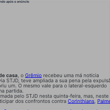
ndo após o anúncio
 de casa
, o
Grêmio
recebeu uma má notícia
via STJD, teve ampliada a sua pena pela expuls
priu um. O mesmo vale para o lateral-esquerdo
a partida.
rmada pelo STJD nesta quinta-feira, mas, neste
icipar dos confrontos contra
Corinthians
,
Palme