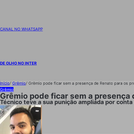
CANAL NO WHATSAPP
DE OLHO NO INTER
Início
/
Grêmio
/
Grêmio pode ficar sem a presença de Renato para os pró
Grêmio
Grêmio pode ficar sem a presença d
Técnico teve a sua punição ampliada por conta