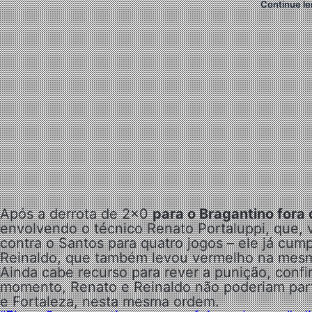
Continue le
Após a derrota de 2×0
para o Bragantino fora
envolvendo o técnico Renato Portaluppi, que, 
contra o Santos para quatro jogos – ele já cum
Reinaldo, que também levou vermelho na mesm
Ainda cabe recurso para rever a punição, confi
momento, Renato e Reinaldo não poderiam part
e Fortaleza, nesta mesma ordem.