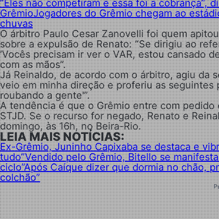
“Eles não competiram e essa foi a cobrança”, 
Grêmio
Jogadores do Grêmio chegam ao estádi
chuvas
O árbitro Paulo Cesar Zanovelli foi quem apito
sobre a expulsão de Renato: “Se dirigiu ao refer
‘Vocês precisam ir ver o VAR, estou cansado d
com as mãos”.
Já Reinaldo, de acordo com o árbitro, agiu da s
veio em minha direção e proferiu as seguintes
roubando a gente'”.
A tendência é que o Grêmio entre com pedido 
STJD. Se o recurso for negado, Renato e Reina
domingo, às 16h, no Beira-Rio.
LEIA MAIS NOTÍCIAS:
Ex-Grêmio, Juninho Capixaba se destaca e vibra
tudo”
Vendido pelo Grêmio, Bitello se manifes
ciclo”
Após Caíque dizer que dormia no chão, pr
colchão”
P