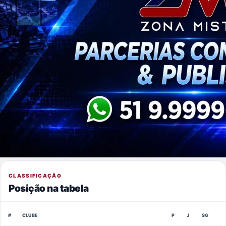
CLASSIFICAÇÃO
Posição na tabela
#
CLUBE
P
J
SG