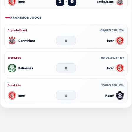
2
0
Inter
Corinthians
x
PRÓXIMOS JOGOS
Copa do Brasil
06/08/2026 · 20h
x
Corinthians
Inter
Brasileirão
09/08/2026 · 16h
x
Palmeiras
Inter
Brasileirão
17/08/2026 · 20h
x
Inter
Remo