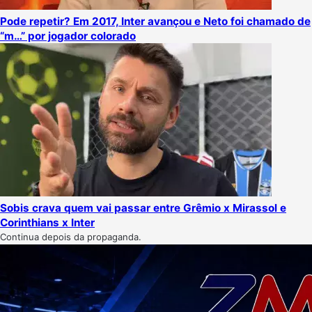
Pode repetir? Em 2017, Inter avançou e Neto foi chamado de
“m…” por jogador colorado
Sobis crava quem vai passar entre Grêmio x Mirassol e
Corinthians x Inter
Continua depois da propaganda.