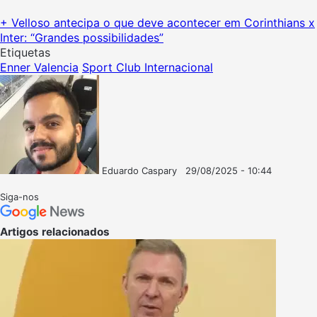
+ Velloso antecipa o que deve acontecer em Corinthians x
Inter: “Grandes possibilidades”
Etiquetas
Enner Valencia
Sport Club Internacional
Eduardo Caspary
29/08/2025 - 10:44
Follow
Mande
on
um
Siga-nos
X
e-
mail
Artigos relacionados