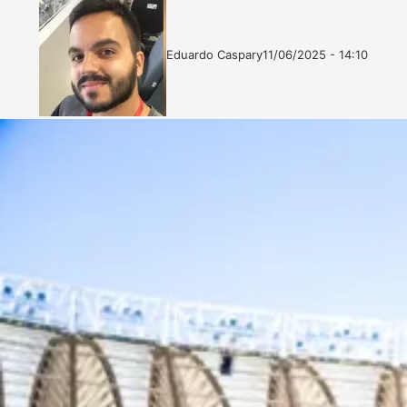
Eduardo Caspary
11/06/2025 - 14:10
Follow
Mande
on
um
X
e-
mail