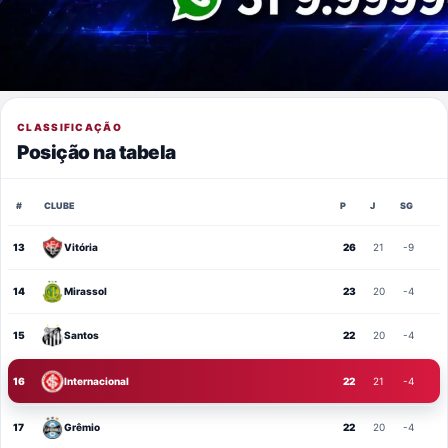
CLASSIFICAÇÃO
Posição na tabela
#
CLUBE
P
J
SG
13
Vitória
26
21
-9
14
Mirassol
23
20
-4
15
Santos
22
20
-4
16
Internacional
22
21
-4
17
Grêmio
22
20
-4