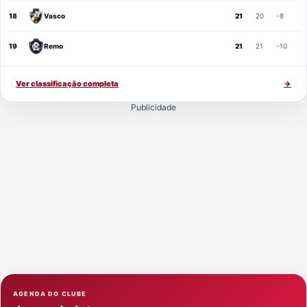
18
Vasco
21
20
-8
19
Remo
21
21
-10
Ver classificação completa
→
Publicidade
AGENDA DO CLUBE