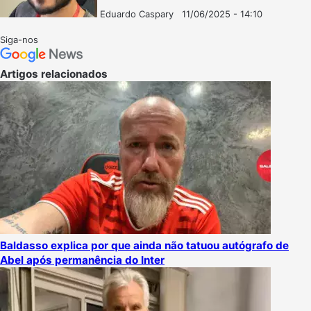
Eduardo Caspary
11/06/2025 - 14:10
Follow
Mande
on
um
Siga-nos
X
e-
mail
Artigos relacionados
Baldasso explica por que ainda não tatuou autógrafo de
Abel após permanência do Inter