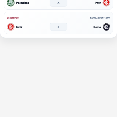
x
Palmeiras
Inter
Brasileirão
17/08/2026 · 20h
x
Inter
Remo