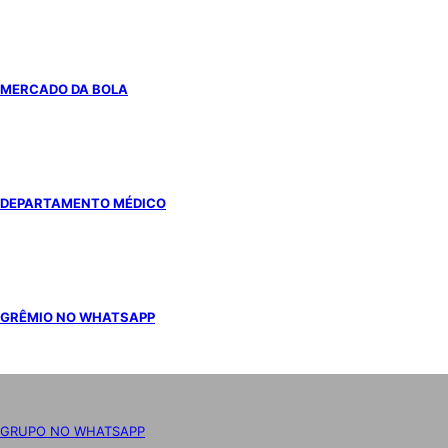
MERCADO DA BOLA
DEPARTAMENTO MÉDICO
GRÊMIO NO WHATSAPP
GRUPO NO WHATSAPP