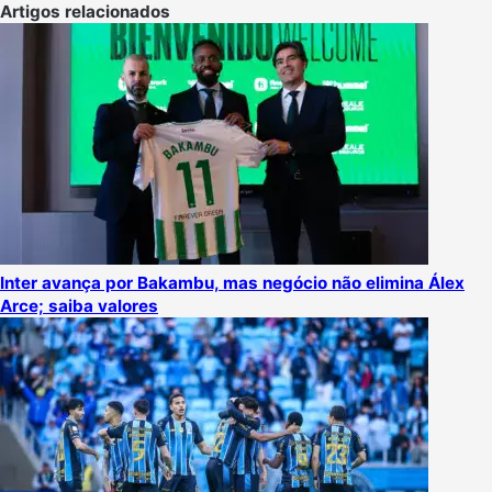
mail
Artigos relacionados
Inter avança por Bakambu, mas negócio não elimina Álex
Arce; saiba valores