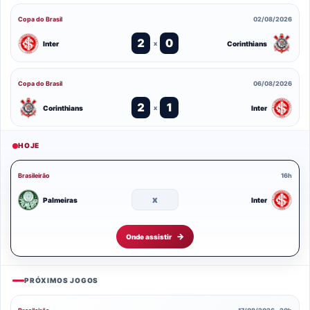
Copa do Brasil
02/08/2026
2
0
Inter
Corinthians
x
Copa do Brasil
06/08/2026
2
1
Corinthians
Inter
x
HOJE
Brasileirão
16h
x
Palmeiras
Inter
Onde assistir
PRÓXIMOS JOGOS