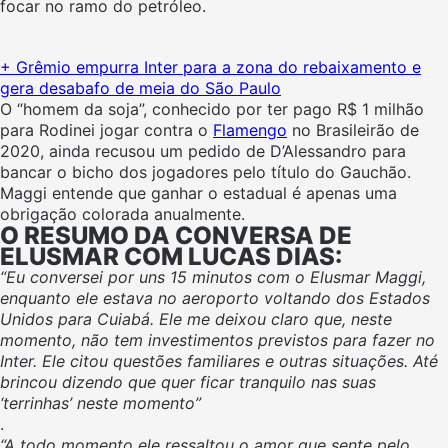
focar no ramo do petróleo.
+ Grêmio empurra Inter para a zona do rebaixamento e
gera desabafo de meia do São Paulo
O “homem da soja”, conhecido por ter pago R$ 1 milhão
para Rodinei jogar contra o
Flamengo
no Brasileirão de
2020, ainda recusou um pedido de D’Alessandro para
bancar o bicho dos jogadores pelo título do Gauchão.
Maggi entende que ganhar o estadual é apenas uma
obrigação colorada anualmente.
O RESUMO DA CONVERSA DE
ELUSMAR COM LUCAS DIAS:
“Eu conversei por uns 15 minutos com o Elusmar Maggi,
enquanto ele estava no aeroporto voltando dos Estados
Unidos para Cuiabá. Ele me deixou claro que, neste
momento, não tem investimentos previstos para fazer no
Inter. Ele citou questões familiares e outras situações. Até
brincou dizendo que quer ficar tranquilo nas suas
‘terrinhas’ neste momento”
.
“A todo momento ele ressaltou o amor que sente pelo