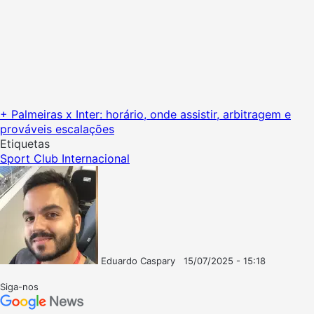
+ Palmeiras x Inter: horário, onde assistir, arbitragem e
prováveis escalações
Etiquetas
Sport Club Internacional
Eduardo Caspary
15/07/2025 - 15:18
Follow
Mande
on
um
Siga-nos
X
e-