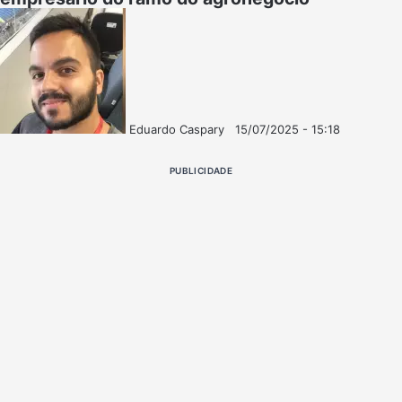
Eduardo Caspary
15/07/2025 - 15:18
Follow
Mande
on
um
PUBLICIDADE
X
e-
mail