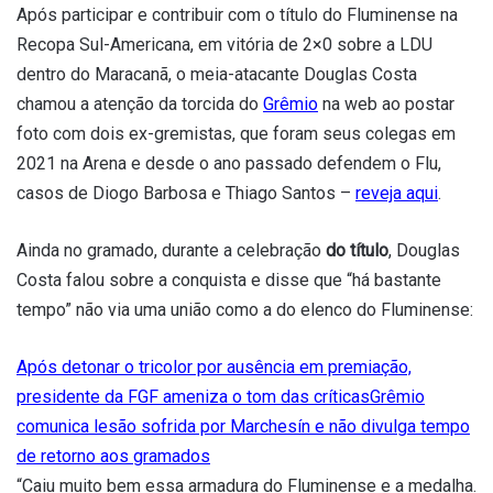
Após participar e contribuir com o título do Fluminense na
Recopa Sul-Americana, em vitória de 2×0 sobre a LDU
dentro do Maracanã, o meia-atacante Douglas Costa
chamou a atenção da torcida do
Grêmio
na web ao postar
foto com dois ex-gremistas, que foram seus colegas em
2021 na Arena e desde o ano passado defendem o Flu,
casos de Diogo Barbosa e Thiago Santos –
reveja aqui
.
Ainda no gramado, durante a celebração
do título
, Douglas
Costa falou sobre a conquista e disse que “há bastante
tempo” não via uma união como a do elenco do Fluminense:
Após detonar o tricolor por ausência em premiação,
presidente da FGF ameniza o tom das críticas
Grêmio
comunica lesão sofrida por Marchesín e não divulga tempo
de retorno aos gramados
“Caiu muito bem essa armadura do Fluminense e a medalha.