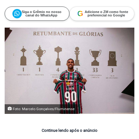
on
um
X
e-
mail
G
Siga o Grêmio no nosso
Adicione o ZM como fonte
canal do WhatsApp
preferencial no Google
Foto: Marcelo Gonçalves/Fluminense
Continue lendo após o anúncio