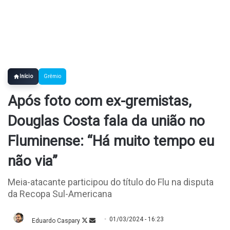
Início
Grêmio
Após foto com ex-gremistas,
Douglas Costa fala da união no
Fluminense: “Há muito tempo eu
não via”
Meia-atacante participou do título do Flu na disputa
da Recopa Sul-Americana
01/03/2024 - 16:23
Eduardo Caspary
Follow
Mande