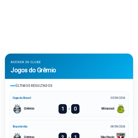
AGENDA DO CLUBE
Jogos do Grêmio
ÚLTIMOS RESULTADOS
Copa do Brasil
05/08/2026
1
0
Grêmio
Mirassol
x
Brasileirão
08/08/2026
2
1
Grêmio
São Paulo
x