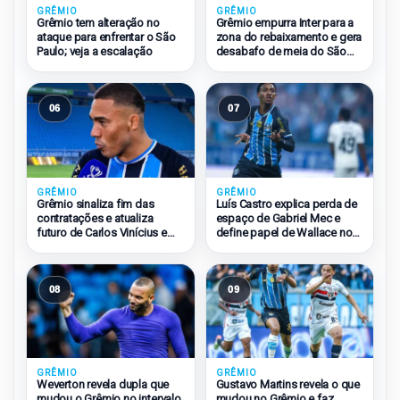
GRÊMIO
GRÊMIO
Grêmio tem alteração no
Grêmio empurra Inter para a
ataque para enfrentar o São
zona do rebaixamento e gera
Paulo; veja a escalação
desabafo de meia do São
Paulo
06
07
GRÊMIO
GRÊMIO
Grêmio sinaliza fim das
Luís Castro explica perda de
contratações e atualiza
espaço de Gabriel Mec e
futuro de Carlos Vinícius e
define papel de Wallace no
Amuzu
Grêmio
08
09
GRÊMIO
GRÊMIO
Weverton revela dupla que
Gustavo Martins revela o que
mudou o Grêmio no intervalo
mudou no Grêmio e faz