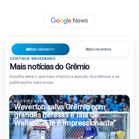
Mais vistos
Mais recentes
24H
CONTINUE NAVEGANDO
Mais notícias do Grêmio
Escolha entre o que mais chamou a atenção dos leitores e as
publicações mais novas.
MAIS VISTA AGORA
01
Weverton salva Grêmio com
grandes defesas e fala de
Wallace: “Ele é impressionante”