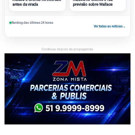
antes da virada
previsão sobre Wallace
Ranking das últimas 24 horas
Ver todas as notícias
→
Continua depois da propaganda.