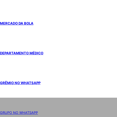
MERCADO DA BOLA
DEPARTAMENTO MÉDICO
GRÊMIO NO WHATSAPP
GRUPO NO WHATSAPP