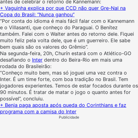
antes de celebrar o retorno de Kannemann:
+ Vaguinha explica por que CCD não quer Gre-Nal na
Copa do Brasil: “Nunca ganhou”
“Por conta do idioma é mais fácil falar com o Kannemann
e o Villasanti, que conheço do Paraguai. O Benítez
também. Falei com o Walter antes do retorno dele. Fiquei
muito feliz pela volta dele, que é um guerreiro. Ele sabe
bem quais são os valores do Grêmio”.
Na segunda-feira, 20h, Churín estará com o Atlético-GO
desafiando o
Inter
dentro do Beira-Rio em mais uma
rodada do Brasileirão:
“Conheço muito bem, mas só joguei uma vez contra o
Inter. É um time forte, com boa tradição no Brasil. Tem
jogadores experientes. Temos de estar focados durante os
90 minutos. É tratar de matar o jogo o quanto antes for
possível”, concluiu.
+ Benja paga aposta após queda do Corinthians e faz
programa com a camisa do Inter
Publicidade