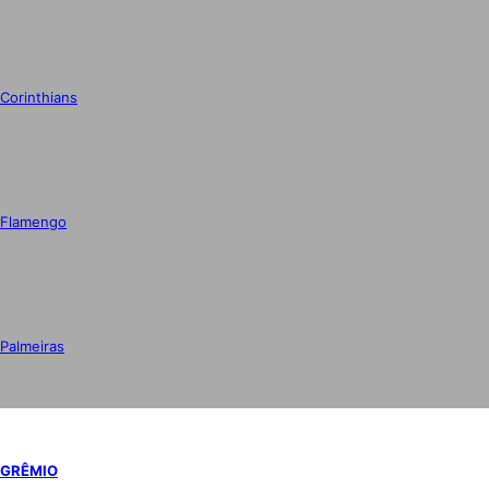
Corinthians
Flamengo
Palmeiras
GRÊMIO