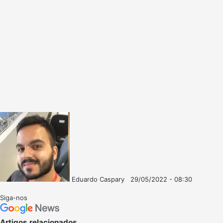
Eduardo Caspary
29/05/2022 - 08:30
Follow
Mande
on
um
Siga-nos
X
e-
mail
Artigos relacionados