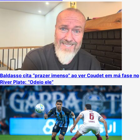
Baldasso cita “prazer imenso” ao ver Coudet em má fase no
River Plate: “Odeio ele”