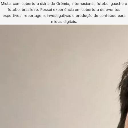
Mista, com cobertura diária de Grêmio, Internacional, futebol gaúcho e
futebol brasileiro. Possui experiência em cobertura de eventos
esportivos, reportagens investigativas e produção de conteúdo para
mídias digitais.