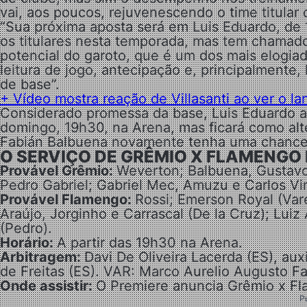
vai, aos poucos, rejuvenescendo o time titular 
“Sua próxima aposta será em Luis Eduardo, de 
os titulares nesta temporada, mas tem chamado
potencial do garoto, que é um dos mais elogiad
leitura de jogo, antecipação e, principalmente,
de base”.
+ Vídeo mostra reação de Villasanti ao ver o l
Considerado promessa da base, Luis Eduardo ai
domingo, 19h30, na Arena, mas ficará como alt
Fabián Balbuena novamente tenha uma chance de
O SERVIÇO DE GRÊMIO X FLAMENGO
Provável Grêmio:
Weverton; Balbuena, Gustavo
Pedro Gabriel; Gabriel Mec, Amuzu e Carlos Vin
Provável Flamengo:
Rossi; Emerson Royal (Vare
Araújo, Jorginho e Carrascal (De la Cruz); Luiz
(Pedro).
Horário:
A partir das 19h30 na Arena.
Arbitragem:
Davi De Oliveira Lacerda (ES), au
de Freitas (ES). VAR: Marco Aurelio Augusto Fa
Onde assistir:
O Premiere anuncia Grêmio x Fl
P