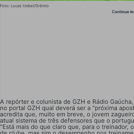
Foto: Lucas Uebel/Grêmio
Continue le
A repórter e colunista de GZH e Rádio Gaúcha,
no portal GZH qual deverá ser a “próxima apos
acredita que, muito em breve, o jovem zagueir
atual sistema de três defensores que o portuguê
“Está mais do que claro que, para o treinador, 
de clube, mas sim o desempenho nos treiname