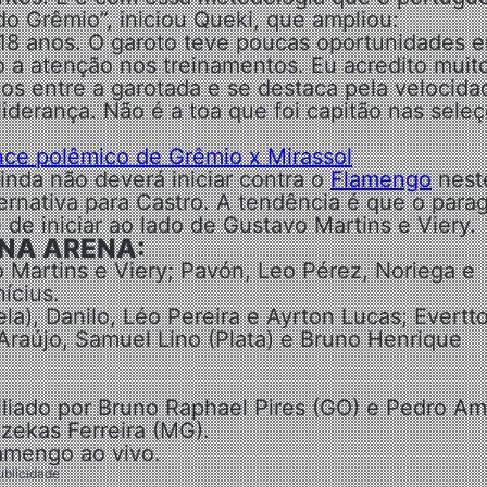
do Grêmio”, iniciou Queki, que ampliou:
18 anos. O garoto teve poucas oportunidades e
 a atenção nos treinamentos. Eu acredito muit
os entre a garotada e se destaca pela velocida
 liderança. Não é a toa que foi capitão nas sele
ance polêmico de Grêmio x Mirassol
nda não deverá iniciar contra o
Flamengo
nest
ernativa para Castro. A tendência é que o para
 iniciar ao lado de Gustavo Martins e Viery.
 NA ARENA:
 Martins e Viery; Pavón, Leo Pérez, Noriega e
ícius.
la), Danilo, Léo Pereira e Ayrton Lucas; Evertt
 Araújo, Samuel Lino (Plata) e Bruno Henrique
xiliado por Bruno Raphael Pires (GO) e Pedro A
zekas Ferreira (MG).
amengo ao vivo.
ublicidade