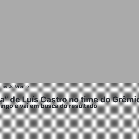
 time do Grêmio
a” de Luís Castro no time do Grêmi
ingo e vai em busca do resultado