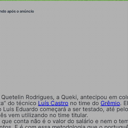
ndo após o anúncio
 Quetelin Rodrigues, a Queki, antecipou em co
ta” do técnico
Luís Castro
no time do
Grêmio
. E
o Luis Eduardo começará a ser testado, até pel
s vem utilizando no time titular.
o que conta não é o valor do salário e nem o te
ntos. E é com essa metodologia que o portugu