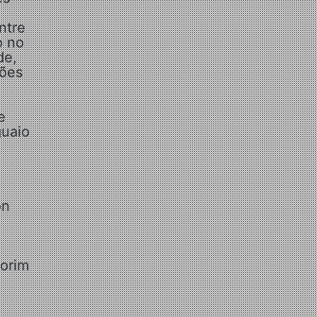
ntre
o no
de,
ções
e
guaio
on
morim