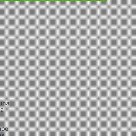
luna
la
o
mpo
ês