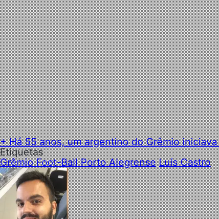
+ Há 55 anos, um argentino do Grêmio iniciava
Etiquetas
Grêmio Foot-Ball Porto Alegrense
Luís Castro