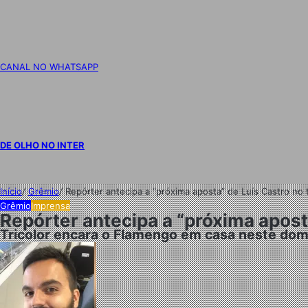
CANAL NO WHATSAPP
DE OLHO NO INTER
Início
/
Grêmio
/
Repórter antecipa a “próxima aposta” de Luís Castro no
Grêmio
Imprensa
Repórter antecipa a “próxima apost
Tricolor encara o Flamengo em casa neste dom