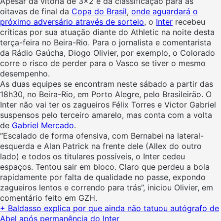
Apesar da vitória de 3×2 e da classificação para as
oitavas de final da
Copa do Brasil
,
onde aguardará o
próximo adversário através de sorteio
, o
Inter
recebeu
críticas por sua atuação diante do Athletic na noite desta
terça-feira no Beira-Rio. Para o jornalista e comentarista
da Rádio Gaúcha, Diogo Olivier, por exemplo, o Colorado
corre o risco de perder para o Vasco se tiver o mesmo
desempenho.
As duas equipes se encontram neste sábado a partir das
18h30, no Beira-Rio, em Porto Alegre, pelo Brasileirão. O
Inter não vai ter os zagueiros Félix Torres e Victor Gabriel
suspensos pelo terceiro amarelo, mas conta com a volta
de
Gabriel Mercado
.
“Escalado de forma ofensiva, com Bernabei na lateral-
esquerda e Alan Patrick na frente dele (Allex do outro
lado) e todos os titulares possíveis, o Inter cedeu
espaços. Tentou sair em bloco. Claro que perdeu a bola
rapidamente por falta de qualidade no passe, expondo
zagueiros lentos e correndo para trás”, iniciou Olivier, em
comentário feito em GZH.
+ Baldasso explica por que ainda não tatuou autógrafo de
Abel após permanência do Inter