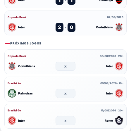
Inter
Flamengo
x
Copa do Brasil
02/08/2026
2
0
Inter
Corinthians
x
PRÓXIMOS JOGOS
Copa do Brasil
06/08/2026 · 20h
x
Corinthians
Inter
Brasileirão
09/08/2026 · 16h
x
Palmeiras
Inter
Brasileirão
17/08/2026 · 20h
x
Inter
Remo