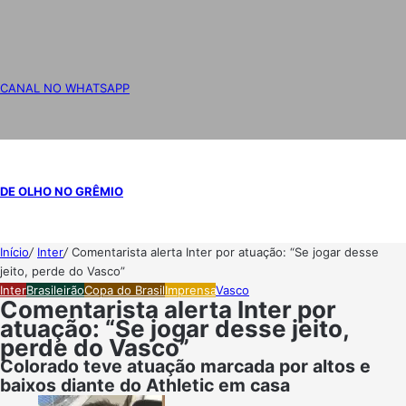
CANAL NO WHATSAPP
DE OLHO NO GRÊMIO
Início
/
Inter
/
Comentarista alerta Inter por atuação: “Se jogar desse
jeito, perde do Vasco”
Inter
Brasileirão
Copa do Brasil
Imprensa
Vasco
Comentarista alerta Inter por
atuação: “Se jogar desse jeito,
perde do Vasco”
Colorado teve atuação marcada por altos e
baixos diante do Athletic em casa