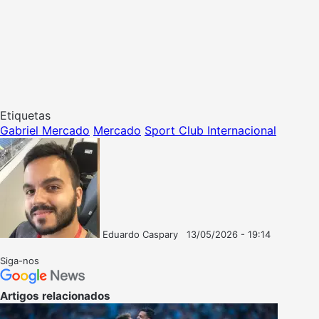
Etiquetas
Gabriel Mercado
Mercado
Sport Club Internacional
Eduardo Caspary
13/05/2026 - 19:14
Follow
Mande
on
um
Siga-nos
X
e-
mail
Artigos relacionados