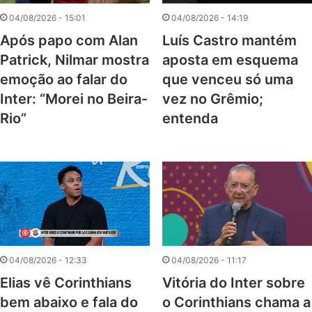
04/08/2026 - 15:01
04/08/2026 - 14:19
Após papo com Alan
Luís Castro mantém
Patrick, Nilmar mostra
aposta em esquema
emoção ao falar do
que venceu só uma
Inter: “Morei no Beira-
vez no Grêmio;
Rio”
entenda
04/08/2026 - 12:33
04/08/2026 - 11:17
Elias vê Corinthians
Vitória do Inter sobre
bem abaixo e fala do
o Corinthians chama a