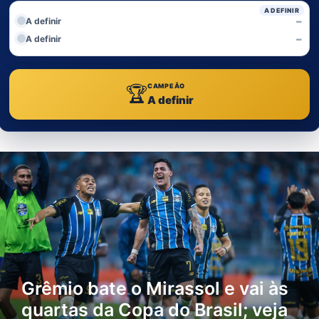
A DEFINIR
–
A definir
–
A definir
CAMPEÃO
🏆
A definir
Grêmio bate o Mirassol e vai às
quartas da Copa do Brasil; veja