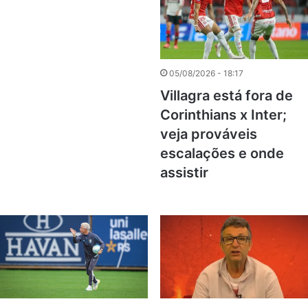
05/08/2026 - 18:17
Villagra está fora de
Corinthians x Inter;
veja prováveis
escalações e onde
assistir