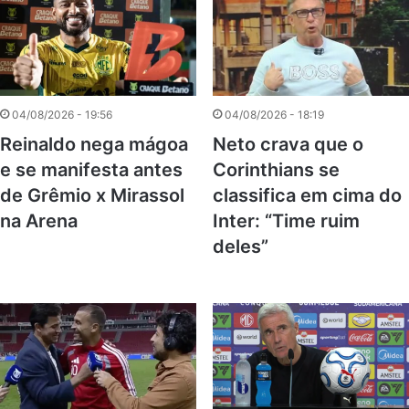
04/08/2026 - 19:56
04/08/2026 - 18:19
Reinaldo nega mágoa
Neto crava que o
e se manifesta antes
Corinthians se
de Grêmio x Mirassol
classifica em cima do
na Arena
Inter: “Time ruim
deles”