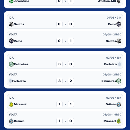
0
1
Juventude
Atlético-MG
x
IDA
01/08 • 21h
0
0
Santos
Remo
x
VOLTA
04/08 • 21h30
0
1
Remo
Santos
x
IDA
02/08 • 16h
3
0
Palmeiras
Fortaleza
x
VOLTA
05/08 • 21h30
3
2
Fortaleza
Palmeiras
x
IDA
02/08 • 18h
1
1
Mirassol
Grêmio
x
VOLTA
05/08 • 19h30
1
0
Grêmio
Mirassol
x