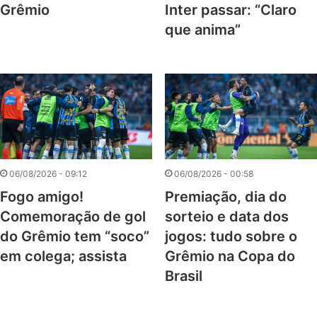
Grêmio
Inter passar: “Claro
que anima”
06/08/2026 - 09:12
06/08/2026 - 00:58
Fogo amigo!
Premiação, dia do
Comemoração de gol
sorteio e data dos
do Grêmio tem “soco”
jogos: tudo sobre o
em colega; assista
Grêmio na Copa do
Brasil