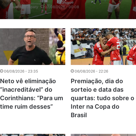
o que precisávamos”
Eduardo Caspary
07/08/2026 - 00:08
06/08/2026 - 23:35
06/08/2026 - 22:26
Neto vê eliminação
Premiação, dia do
“inacreditável” do
sorteio e data das
Corinthians: “Para um
quartas: tudo sobre o
time ruim desses”
Inter na Copa do
Brasil