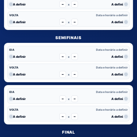
–
–
A definir
A definir
x
VOLTA
Data e horário a definir
–
–
A definir
A definir
x
SEMIFINAIS
IDA
Data e horário a definir
–
–
A definir
A definir
x
VOLTA
Data e horário a definir
–
–
A definir
A definir
x
IDA
Data e horário a definir
–
–
A definir
A definir
x
VOLTA
Data e horário a definir
–
–
A definir
A definir
x
FINAL