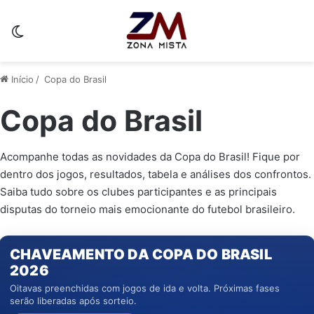
Switch skin
Início
/
Copa do Brasil
Copa do Brasil
Acompanhe todas as novidades da Copa do Brasil! Fique por
dentro dos jogos, resultados, tabela e análises dos confrontos.
Saiba tudo sobre os clubes participantes e as principais
disputas do torneio mais emocionante do futebol brasileiro.
CHAVEAMENTO DA COPA DO BRASIL
2026
Oitavas preenchidas com jogos de ida e volta. Próximas fases
serão liberadas após sorteio.