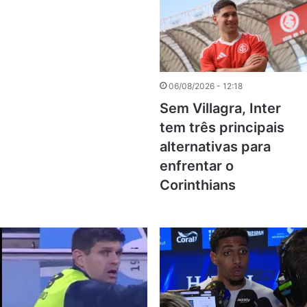
06/08/2026 - 12:18
Sem Villagra, Inter
tem três principais
alternativas para
enfrentar o
Corinthians