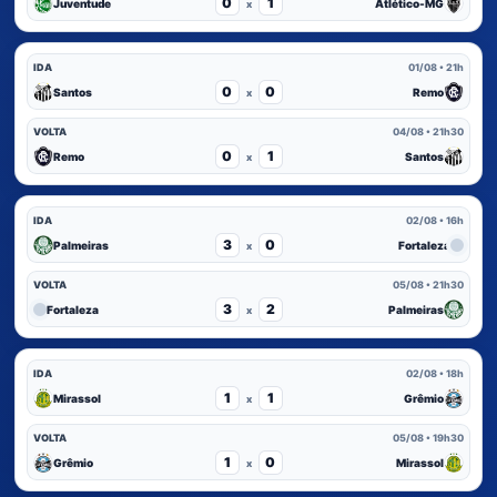
0
1
Juventude
Atlético-MG
x
IDA
01/08 • 21h
0
0
Santos
Remo
x
VOLTA
04/08 • 21h30
0
1
Remo
Santos
x
IDA
02/08 • 16h
3
0
Palmeiras
Fortaleza
x
VOLTA
05/08 • 21h30
3
2
Fortaleza
Palmeiras
x
IDA
02/08 • 18h
1
1
Mirassol
Grêmio
x
VOLTA
05/08 • 19h30
1
0
Grêmio
Mirassol
x