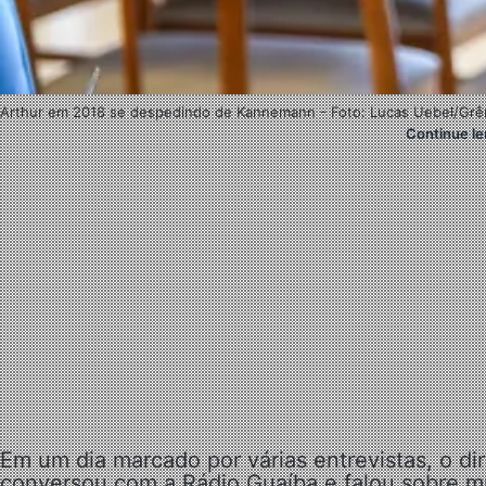
Arthur em 2018 se despedindo de Kannemann - Foto: Lucas Uebel/Grê
Continue le
Em um dia marcado por várias entrevistas, o di
conversou com a Rádio Guaíba e falou sobre m