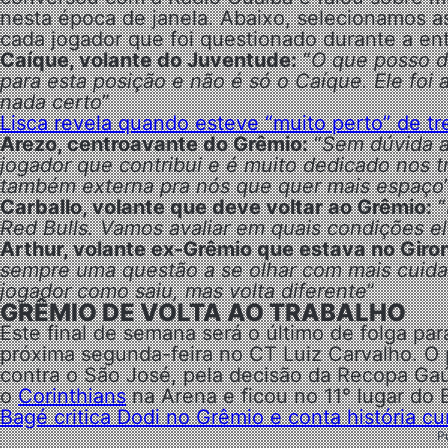
nesta época de janela. Abaixo, selecionamos as 
cada jogador que foi questionado durante a ent
Caíque, volante do Juventude:
“
O que posso d
para esta posição e não é só o Caíque. Ele fo
nada certo
”
Lisca revela quando esteve “muito perto” de tr
Arezo, centroavante do Grêmio:
“
Sem dúvida a
jogador que contribui e é muito dedicado nos tr
também externa pra nós que quer mais espaço
Carballo, volante que deve voltar ao Grêmio:
“
Red Bulls. Vamos avaliar em quais condições el
Arthur, volante ex-Grêmio que estava no Giro
sempre uma questão a se olhar com mais cuidad
jogador como saiu, mas volta diferente
”
GRÊMIO DE VOLTA AO TRABALHO
Este final de semana será o último de folga pa
próxima segunda-feira no CT Luiz Carvalho. O p
contra o São José, pela decisão da Recopa Ga
o
Corinthians
na Arena e ficou no 11° lugar do 
Bagé critica Dodi no Grêmio e conta história 
P