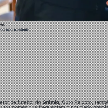
mio
ndo após o anúncio
retor de futebol do
Grêmio
, Guto Peixoto, tam
uitos nomes que frequentam o noticiário gremi