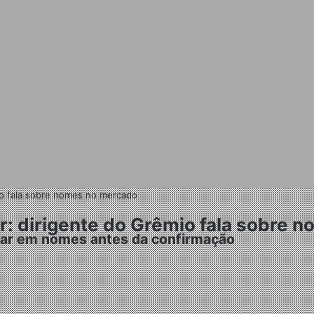
mio fala sobre nomes no mercado
ur: dirigente do Grêmio fala sobre
lar em nomes antes da confirmação