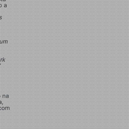
o a
s
 um
rk
”
o na
a,
 com