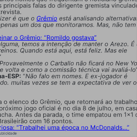
principais falas do dirigente gremista vinculad
revista.
izer é que o
Grêmio
está analisando alternativa
i apenas um dos que monitoramos. Mas, não tem
einar o Grêmio: “Romildo gostava”
lguma, temos a intenção de manter o Arezo. É
einos. Quando está aqui, está feliz. Mas ele
”
Provavelmente o Carballo não ficará no New Yo
e volta e como a comissão técnica vai avaliá-lo
na-ESP:
“
Não falo em nomes. E ex-jogador é
o. muitas vezes se tem a expectativa de ver o
ra o elenco do Grêmio, que retornará ao trabalh
róximo jogo oficial é no dia 8 de julho, em cas
úcha. Antes da parada, o time empatou em 1×1
Brasileirão com 16 pontos.
curiosa: “Trabalhei uma época no McDonalds…”
ublicidade