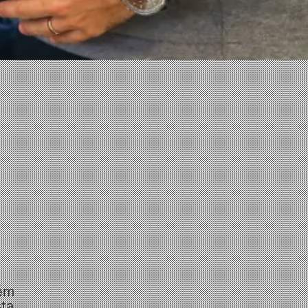
bém
sta