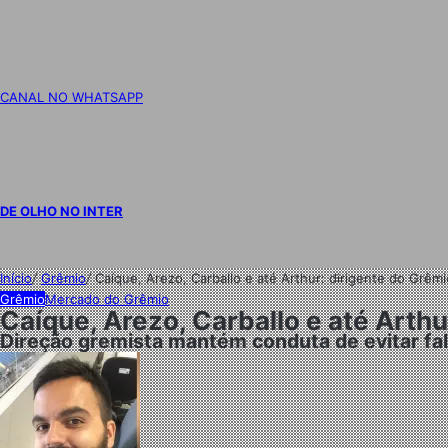
CANAL NO WHATSAPP
DE OLHO NO INTER
Início
/
Grêmio
/
Caíque, Arezo, Carballo e até Arthur: dirigente do Grê
Grêmio
Mercado do Grêmio
Caíque, Arezo, Carballo e até Arth
Direção gremista mantém conduta de evitar fa