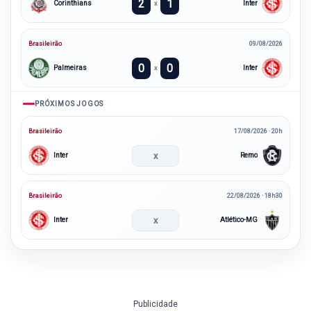
2
1
Corinthians
Inter
x
Brasileirão
09/08/2026
0
0
Palmeiras
Inter
x
PRÓXIMOS JOGOS
Brasileirão
17/08/2026 · 20h
x
Inter
Remo
Brasileirão
22/08/2026 · 18h30
x
Inter
Atlético-MG
Publicidade