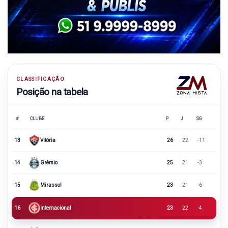
CLASSIFICAÇÃO
Posição na tabela
#
CLUBE
P
J
SG
13
Vitória
26
22
-11
14
Grêmio
25
21
-3
15
Mirassol
23
21
-6
16
Internacional
23
22
-4