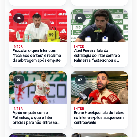
04
05
INTER
INTER
Pezzolano quer Inter com
Abel Ferreira fala da
“faca nos dentes” e reclama
estratégia do Inter contra o
da arbitragem após empate
Palmeiras: “Estacionou o
ônibus”
06
07
INTER
INTER
Após empate com o
Bruno Henrique fala do futuro
Palmeiras, o que o Inter
no Inter e explica ataque sem
precisa para não entrar na
centroavante
zona do rebaixamento