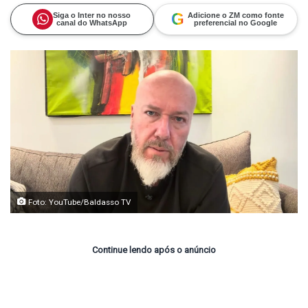
X
e-
mail
G
Siga o Inter no nosso
Adicione o ZM como fonte
canal do WhatsApp
preferencial no Google
Foto: YouTube/Baldasso TV
Continue lendo após o anúncio