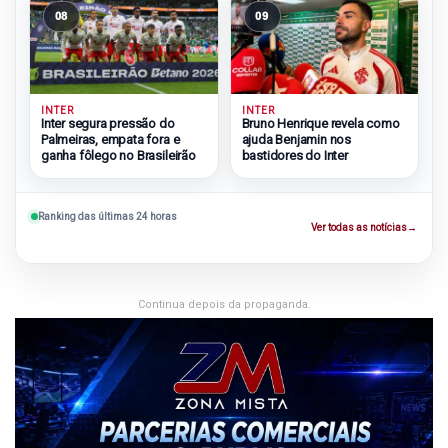
08
09
INTER
INTER
Inter segura pressão do
Bruno Henrique revela como
Palmeiras, empata fora e
ajuda Benjamin nos
ganha fôlego no Brasileirão
bastidores do Inter
Ranking das últimas 24 horas
Ver todas as notícias
→
Continua depois da propaganda.