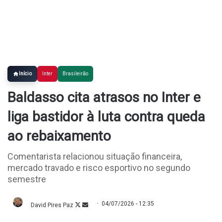
Início
Inter
Brasileirão
Baldasso cita atrasos no Inter e
liga bastidor à luta contra queda
ao rebaixamento
Comentarista relacionou situação financeira,
mercado travado e risco esportivo no segundo
semestre
04/07/2026 - 12:35
David Pires Paz
Follow
Mande
on
um