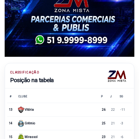
CLASSIFICAÇÃO
Posição na tabela
#
CLUBE
P
J
SG
13
Vitória
26
22
-11
14
Grêmio
25
21
-3
15
Mirassol
23
21
-6