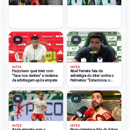
04
05
INTER
INTER
Pezzolano quer Inter com
Abel Ferreira fala da
“faca nos dentes” e reclama
estratégia do Inter contra o
da arbitragem após empate
Palmeiras: “Estacionou o
ônibus”
06
07
INTER
INTER
Após empate com o
Bruno Henrique fala do futuro