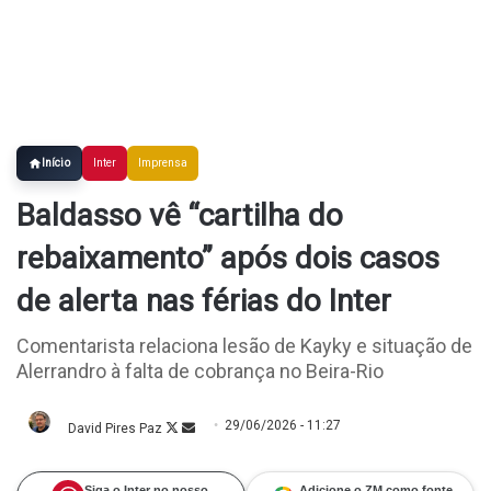
Início
Inter
Imprensa
Baldasso vê “cartilha do
rebaixamento” após dois casos
de alerta nas férias do Inter
Comentarista relaciona lesão de Kayky e situação de
Alerrandro à falta de cobrança no Beira-Rio
29/06/2026 - 11:27
David Pires Paz
Follow
Mande
on
um
X
e-
mail
Siga o Inter no nosso
Adicione o ZM como fonte