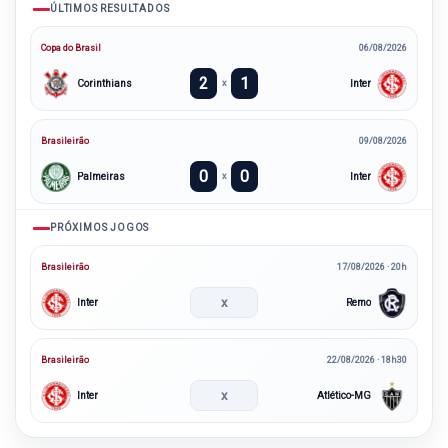
ÚLTIMOS RESULTADOS
Copa do Brasil
06/08/2026
2
1
Corinthians
Inter
x
Brasileirão
09/08/2026
0
0
Palmeiras
Inter
x
PRÓXIMOS JOGOS
Brasileirão
17/08/2026 · 20h
x
Inter
Remo
Brasileirão
22/08/2026 · 18h30
x
Inter
Atlético-MG