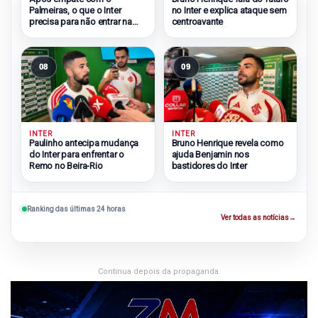
Palmeiras, o que o Inter
no Inter e explica ataque sem
precisa para não entrar na
centroavante
zona do rebaixamento
08
09
INTER
INTER
Paulinho antecipa mudança
Bruno Henrique revela como
do Inter para enfrentar o
ajuda Benjamin nos
Remo no Beira-Rio
bastidores do Inter
Ranking das últimas 24 horas
Ver todas as notícias
→
Continua depois da propaganda.