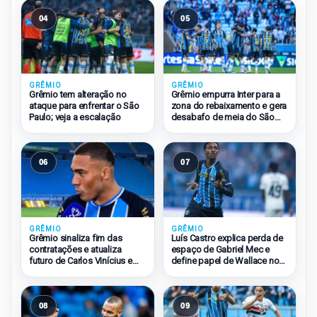
04
05
GRÊMIO
GRÊMIO
Grêmio tem alteração no
Grêmio empurra Inter para a
ataque para enfrentar o São
zona do rebaixamento e gera
Paulo; veja a escalação
desabafo de meia do São
Paulo
06
07
GRÊMIO
GRÊMIO
Grêmio sinaliza fim das
Luís Castro explica perda de
contratações e atualiza
espaço de Gabriel Mec e
futuro de Carlos Vinícius e
define papel de Wallace no
Amuzu
Grêmio
08
09