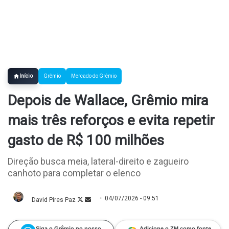
Início
Grêmio
Mercado do Grêmio
Depois de Wallace, Grêmio mira
mais três reforços e evita repetir
gasto de R$ 100 milhões
Direção busca meia, lateral-direito e zagueiro
canhoto para completar o elenco
04/07/2026 - 09:51
David Pires Paz
Follow
Mande
on
um
X
e-
mail
Siga o Grêmio no nosso
Adicione o ZM como fonte