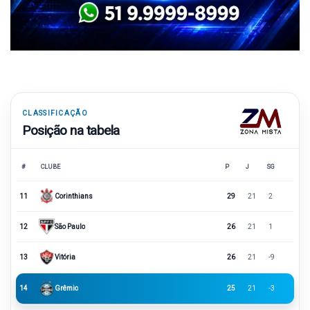
CLASSIFICAÇÃO
Posição na tabela
#
CLUBE
P
J
SG
11
Corinthians
29
21
2
12
São Paulo
26
21
1
13
Vitória
26
21
-9
14
Grêmio
25
21
-3