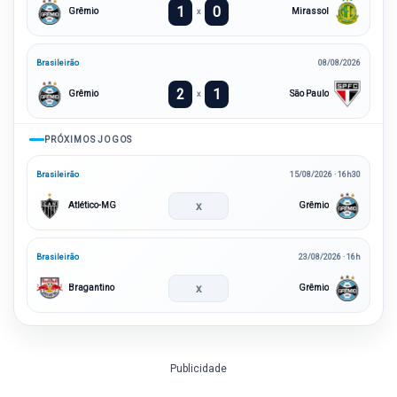
1
0
Grêmio
Mirassol
x
Brasileirão
08/08/2026
2
1
Grêmio
São Paulo
x
PRÓXIMOS JOGOS
Brasileirão
15/08/2026 · 16h30
x
Atlético-MG
Grêmio
Brasileirão
23/08/2026 · 16h
x
Bragantino
Grêmio
Publicidade