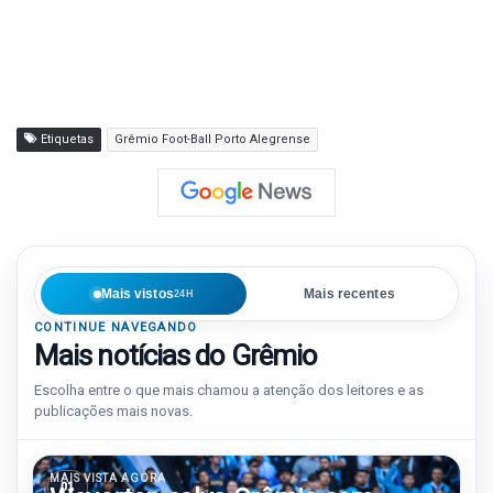
Etiquetas
Grêmio Foot-Ball Porto Alegrense
Mais vistos
Mais recentes
24H
CONTINUE NAVEGANDO
Mais notícias do Grêmio
Escolha entre o que mais chamou a atenção dos leitores e as
publicações mais novas.
MAIS VISTA AGORA
01