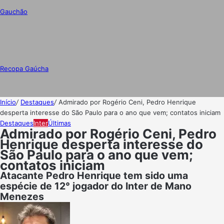
Gauchão
Recopa Gaúcha
Início
/
Destaques
/
Admirado por Rogério Ceni, Pedro Henrique
desperta interesse do São Paulo para o ano que vem; contatos iniciam
Destaques
Inter
Últimas
Admirado por Rogério Ceni, Pedro
Henrique desperta interesse do
São Paulo para o ano que vem;
contatos iniciam
Atacante Pedro Henrique tem sido uma
espécie de 12° jogador do Inter de Mano
Menezes