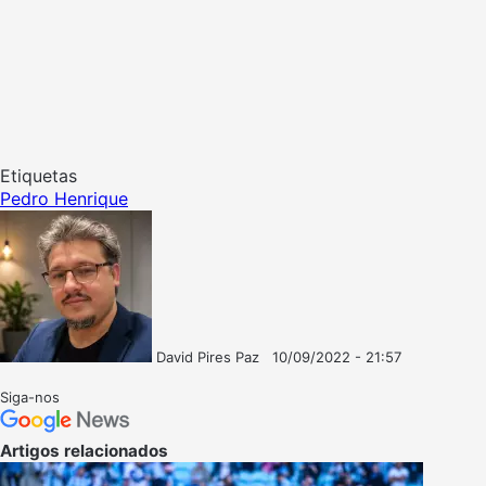
Etiquetas
Pedro Henrique
David Pires Paz
10/09/2022 - 21:57
Follow
Mande
on
um
Siga-nos
X
e-
mail
Artigos relacionados