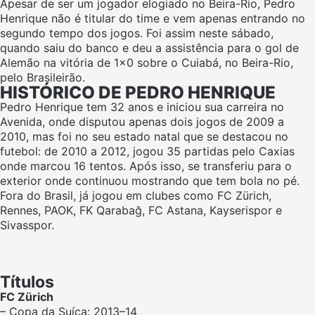
Apesar de ser um jogador elogiado no Beira-Rio, Pedro
Henrique não é titular do time e vem apenas entrando no
segundo tempo dos jogos. Foi assim neste sábado,
quando saiu do banco e deu a assistência para o gol de
Alemão na vitória de 1×0 sobre o Cuiabá, no Beira-Rio,
pelo Brasileirão.
HISTÓRICO DE PEDRO HENRIQUE
Pedro Henrique tem 32 anos e iniciou sua carreira no
Avenida, onde disputou apenas dois jogos de 2009 a
2010, mas foi no seu estado natal que se destacou no
futebol: de 2010 a 2012, jogou 35 partidas pelo Caxias
onde marcou 16 tentos. Após isso, se transferiu para o
exterior onde continuou mostrando que tem bola no pé.
Fora do Brasil, já jogou em clubes como FC Zürich,
Rennes, PAOK, FK Qarabağ, FC Astana, Kayserispor e
Sivasspor.
Títulos
FC Zürich
– Copa da Suíça: 2013–14