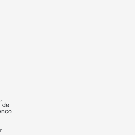
s
,
s
de
lenco
r