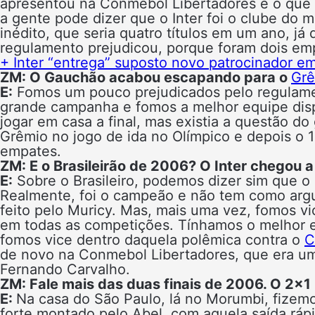
apresentou na Conmebol Libertadores e o que
a gente pode dizer que o Inter foi o clube do
inédito, que seria quatro títulos em um ano, j
regulamento prejudicou, porque foram dois emp
+ Inter “entrega” suposto novo patrocinador e
ZM: O Gauchão acabou escapando para o
Grê
E:
Fomos um pouco prejudicados pelo regulam
grande campanha e fomos a melhor equipe dis
jogar em casa a final, mas existia a questão d
Grêmio no jogo de ida no Olímpico e depois o 1×
empates.
ZM: E o Brasileirão de 2006? O Inter chegou 
E:
Sobre o Brasileiro, podemos dizer sim que o
Realmente, foi o campeão e não tem como arg
feito pelo Muricy. Mas, mais uma vez, fomos v
em todas as competições. Tínhamos o melhor 
fomos vice dentro daquela polêmica contra o
C
de novo na Conmebol Libertadores, que era um
Fernando Carvalho.
ZM: Fale mais das duas finais de 2006. O 2×1 
E:
Na casa do São Paulo, lá no Morumbi, fize
forte montado pelo Abel, com aquela saída ráp