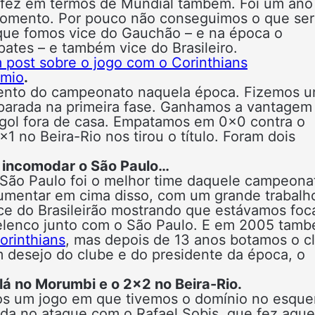
 fez em termos de Mundial também. Foi um ano
 momento. Por pouco não conseguimos o que ser
á que fomos vice do Gauchão – e na época o
ates – e também vice do Brasileiro.
m post sobre o jogo com o Corinthians
mio
.
ento do campeonato naquela época. Fizemos 
parada na primeira fase. Ganhamos a vantagem
o gol fora de casa. Empatamos em 0x0 contra o
1 no Beira-Rio nos tirou o título. Foram dois
a incomodar o São Paulo…
 São Paulo foi o melhor time daquele campeona
umentar em cima disso, com um grande trabalh
ice do Brasileirão mostrando que estávamos fo
elenco junto com o São Paulo. E em 2005 tam
orinthians
, mas depois de 13 anos botamos o c
 desejo do clube e do presidente da época, o
lá no Morumbi e o 2×2 no Beira-Rio.
mos um jogo em que tivemos o domínio no esqu
ida no ataque com o Rafael Sobis, que fez aque