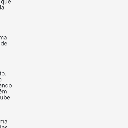
 que
ia
uma
 de
to.
o
cando
bém
lube
ema
les