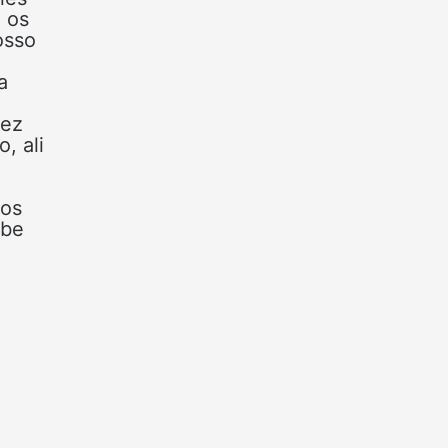
 os
osso
a
vez
, ali
tos
ube