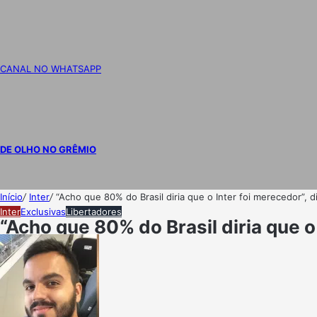
CANAL NO WHATSAPP
DE OLHO NO GRÊMIO
Início
/
Inter
/
“Acho que 80% do Brasil diria que o Inter foi merecedor”, 
Inter
Exclusivas
Libertadores
“Acho que 80% do Brasil diria que o