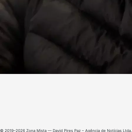
Facebook
X
Linkedin
Instagram
© 2019–2026 Zona Mista — David Pires Paz – Agência de Notícias Ltda.