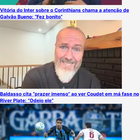
Vitória do Inter sobre o Corinthians chama a atenção de
Galvão Bueno: “Fez bonito”
Baldasso cita “prazer imenso” ao ver Coudet em má fase no
River Plate: “Odeio ele”