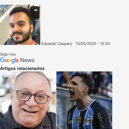
Eduardo Caspary
13/05/2020 - 15:50
Follow
Mande
on
um
Siga-nos
X
e-
mail
Artigos relacionados