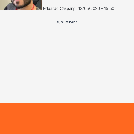
Eduardo Caspary
13/05/2020 - 15:50
Follow
Mande
on
um
PUBLICIDADE
X
e-
mail