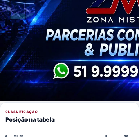
CLASSIFICAÇÃO
Posição na tabela
#
CLUBE
P
J
SG