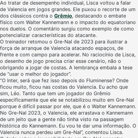
Ao tratar de desempenho individual, Lisca voltou a falar
de Valencia em jogos grandes. Ele puxou o recorte de um
dos clássicos contra o
Grêmio
, destacando o embate
físico com Walter Kannemann e o impacto do equatoriano
nos duelos. O comentário surgiu como exemplo de como
potencializar características do atacante.
O treinador retomou o Gre-Nal de 2023 para ilustrar a
força de arranque de Valencia atacando espaços, de
frente e com campo para acelerar. No raciocínio de Lisca,
o desenho de jogo precisa criar esse cenário, não o
obrigando a jogar de costas. A lembrança embala a tese
de “usar o melhor do jogador”.
“O Inter, será que fez isso depois do Fluminense? Onde
ficou muito, ficou nas costas do Valencia. Eu acho que
sim, Léo. Tanto que tem um jogador do Grêmio
especificamente que ele se notabilizou muito em Gre-Nal
porque é difícil passar por ele, que é o Walter Kannemann.
No Gre-Nal 2023, o Valencia, ele arrastava o Kannemann
de um jeito que a gente não tinha visto na passagem
histórica do Kannemann. Eu vou te dar uma informação. O
Valencia nunca perdeu um Gre-Nal”, comentou Lisca.