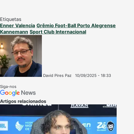
Etiquetas
Enner Valencia
Grêmio Foot-Ball Porto Alegrense
Kannemann
Sport Club Internacional
David Pires Paz
10/09/2025 - 18:33
Follow
Mande
on
um
Siga-nos
X
e-
mail
Artigos relacionados