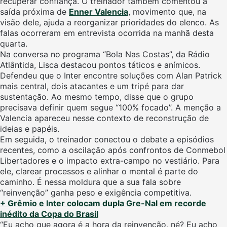
recuperar confiança. O treinador também comentou a
saída próxima de
Enner Valencia
, movimento que, na
visão dele, ajuda a reorganizar prioridades do elenco. As
falas ocorreram em entrevista ocorrida na manhã desta
quarta.
Na conversa no programa “Bola Nas Costas”, da Rádio
Atlântida, Lisca destacou pontos táticos e anímicos.
Defendeu que o Inter encontre soluções com Alan Patrick
mais central, dois atacantes e um tripé para dar
sustentação. Ao mesmo tempo, disse que o grupo
precisava definir quem segue “100% focado”. A menção a
Valencia apareceu nesse contexto de reconstrução de
ideias e papéis.
Em seguida, o treinador conectou o debate a episódios
recentes, como a oscilação após confrontos de Conmebol
Libertadores e o impacto extra-campo no vestiário. Para
ele, clarear processos e alinhar o mental é parte do
caminho. É nessa moldura que a sua fala sobre
“reinvenção” ganha peso e exigência competitiva.
+ Grêmio e Inter colocam dupla Gre-Nal em recorde
inédito da Copa do Brasil
“Eu acho que agora é a hora da reinvenção, né? Eu acho