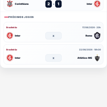
2
1
Corinthians
Inter
x
PRÓXIMOS JOGOS
Brasileirão
17/08/2026 · 20h
x
Inter
Remo
Brasileirão
22/08/2026 · 18h30
x
Inter
Atlético-MG