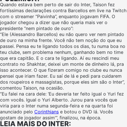
Quando estava bem perto de sair do Inter, Taison fez
fortíssimas declarações contra Barcellos em live na Twitch
com o streamer “Paivinha”, enquanto jogavam FIFA. O
jogador chegou a dizer que não queria mais ver o
presidente “nem pintado de ouro”:
“Ele (Alessandro Barcellos) eu não quero ver nem pintado
de ouro na minha frente. Você não tem noção do que eu
passei. Pensa eu te ligando todos os dias, tu numa boa no
teu clube, sem problema nenhum, ganhando bem no time
que era capitão. E o cara te ligando. Aí eu rescindi meu
contrato no Shakhtar, deixei um monte de dinheiro lá, pra
isso acontecer. O que fizeram comigo no clube eu nunca
pensei que iriam fazer. Eu saí de lá e pedi para cuidarem
dos roupeiros e massagistas, porque eles sim são o Inter”,
comentou Taison, na ocasião.
“Eu falei na cara dele: ‘Eu deveria ter feito igual o Yuri fez
com vocês. Igual o Yuri Alberto. Jurou para vocês que
viria para o Inter numa segunda-feira e na quarta foi
anunciado pelo
Corinthians
e botou o DVD lá. Vocês
gostam de jogador assim'”, finalizou, na época.
LEIA MAIS DO INTER: