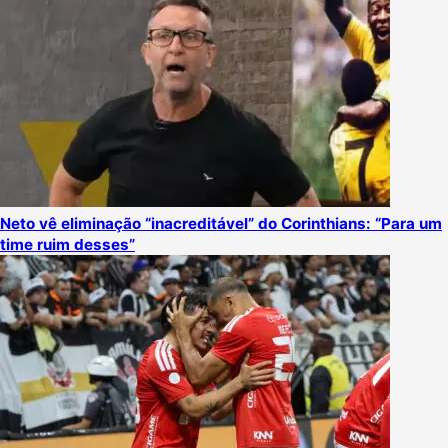
Neto vê eliminação “inacreditável” do Corinthians: “Para um
time ruim desses”