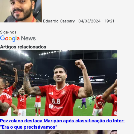
Eduardo Caspary
04/03/2024 - 19:21
Follow
Mande
on
um
Siga-nos
X
e-
mail
Artigos relacionados
Pezzolano destaca Maripán após classificação do Inter:
“Era o que precisávamos”