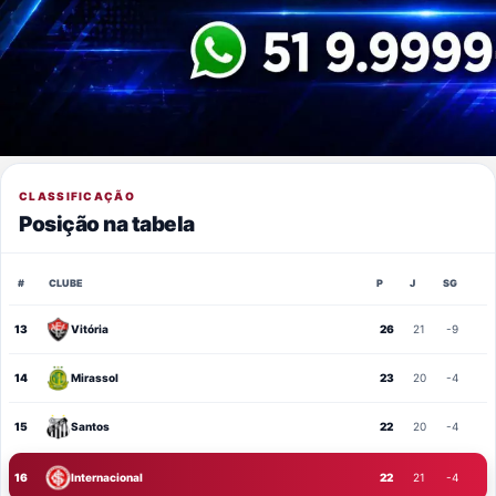
CLASSIFICAÇÃO
Posição na tabela
#
CLUBE
P
J
SG
13
Vitória
26
21
-9
14
Mirassol
23
20
-4
15
Santos
22
20
-4
16
Internacional
22
21
-4