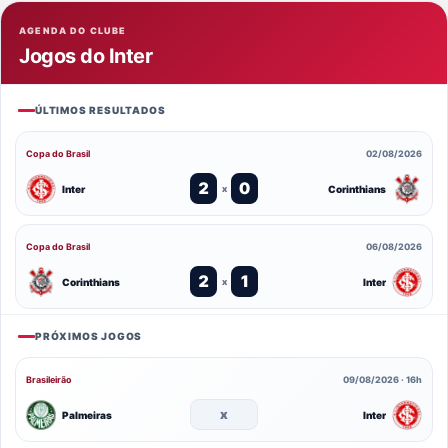
AGENDA DO CLUBE
Jogos do Inter
ÚLTIMOS RESULTADOS
Copa do Brasil
02/08/2026
2
0
Inter
Corinthians
x
Copa do Brasil
06/08/2026
2
1
Corinthians
Inter
x
PRÓXIMOS JOGOS
Brasileirão
09/08/2026 · 16h
x
Palmeiras
Inter