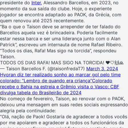
presidente do
Inter
, Alessandro Barcellos, em 2023, no
momento da sua saída do clube. Hoje, o experiente
jogador se encontra adaptado ao PAOK, da Grécia, com
quem renovou até 2025 recentemente.
“Ba o que o Taison deve se arrepender de ter falado do
Barcellos aquela vez é brincadeira. Poderia facilmente
estar nessa barca e ser uma liderança junto com o Alan
Patrick”, escreveu um internauta de nome Rafael Ribeiro.
“Todos os dias, Rafa! Mas sigo na torcida”, respondeu
Taison.
TODOS OS DIAS RAFA! MAS SIGO NA TORCIDA! ❤️🤍🙌🙏
— Taison Barcellos F. (@taisonfredaT7)
March 3, 2024
Hyoran diz ter realizado sonho ao marcar gol pelo time
colorado: “Lembro de quando era criança”
Colorado
recebe o Bahia na estreia e Grêmio visita o Vasco: CBF
divulga tabela do Brasileirão de 2024
No começo de fevereiro, Taison, ao renovar com o PAOK,
deixou uma mensagem em suas redes sociais expressando
alegria pela continuidade:
“Olá, nação de Paok! Gostaria de agradecer a todos vocês
por me apoiarem e agradecer a todos os funcionários da