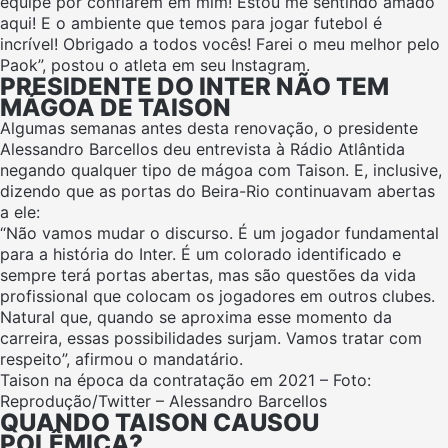
equipe por confiarem em mim! Estou me sentindo amado
aqui! E o ambiente que temos para jogar futebol é
incrível! Obrigado a todos vocês! Farei o meu melhor pelo
Paok”, postou o atleta em seu Instagram.
PRESIDENTE DO INTER NÃO TEM
MÁGOA DE TAISON
Algumas semanas antes desta renovação, o presidente
Alessandro Barcellos deu entrevista à Rádio Atlântida
negando qualquer tipo de mágoa com Taison. E, inclusive,
dizendo que as portas do Beira-Rio continuavam abertas
a ele:
“Não vamos mudar o discurso. É um jogador fundamental
para a história do Inter. É um colorado identificado e
sempre terá portas abertas, mas são questões da vida
profissional que colocam os jogadores em outros clubes.
Natural que, quando se aproxima esse momento da
carreira, essas possibilidades surjam. Vamos tratar com
respeito”, afirmou o mandatário.
Taison na época da contratação em 2021 – Foto:
Reprodução/Twitter – Alessandro Barcellos
QUANDO TAISON CAUSOU
POLÊMICA?