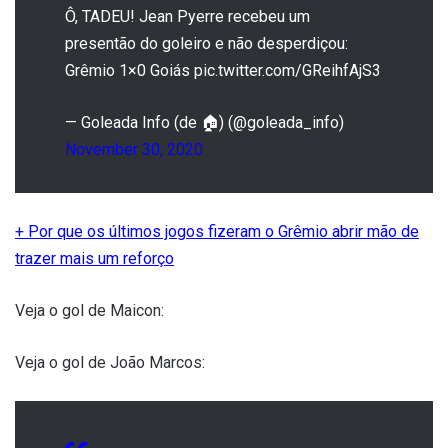
Ô, TADEU! Jean Pyerre recebeu um
presentão do goleiro e não desperdiçou:
Grêmio 1×0 Goiás pic.twitter.com/GReihfAjS3
— Goleada Info (de 🏠) (@goleada_info)
November 30, 2020
+ Por que os últimos jogos fizeram o Grêmio abrir mão de
trazer mais um reforço
Veja o gol de Maicon:
Veja o gol de João Marcos: