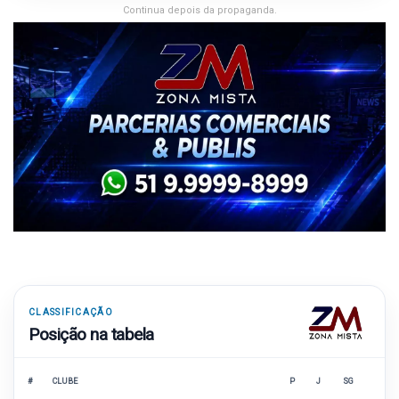
Continua depois da propaganda.
CLASSIFICAÇÃO
Posição na tabela
#
CLUBE
P
J
SG