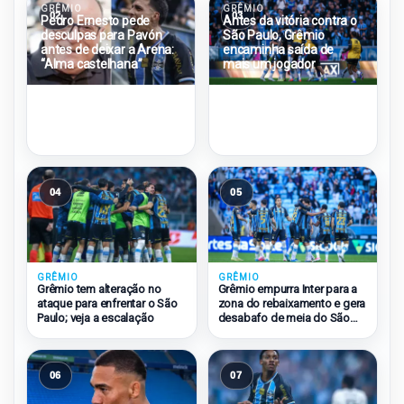
GRÊMIO
GRÊMIO
02
03
Pedro Ernesto pede
Antes da vitória contra o
desculpas para Pavón
São Paulo, Grêmio
antes de deixar a Arena:
encaminha saída de
“Alma castelhana”
mais um jogador
04
05
GRÊMIO
GRÊMIO
Grêmio tem alteração no
Grêmio empurra Inter para a
ataque para enfrentar o São
zona do rebaixamento e gera
Paulo; veja a escalação
desabafo de meia do São
Paulo
06
07