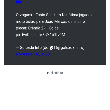
O zagueiro Fábio Sanches faz ótima jogada e
mete bolão para João Marcos diminuir o
placar: Grêmio 2×1 Goiás
pic.twitter.com/3UX1b1tv0M
— Goleada Info (de 🏠) (@goleada_info)
November 30, 2020
Publicidade