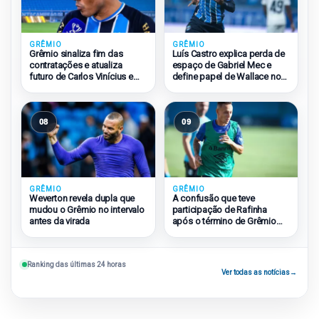
GRÊMIO
GRÊMIO
Grêmio sinaliza fim das
Luís Castro explica perda de
contratações e atualiza
espaço de Gabriel Mec e
futuro de Carlos Vinícius e
define papel de Wallace no
Amuzu
Grêmio
08
09
GRÊMIO
GRÊMIO
Weverton revela dupla que
A confusão que teve
mudou o Grêmio no intervalo
participação de Rafinha
antes da virada
após o término de Grêmio
2×1 São Paulo
Ranking das últimas 24 horas
Ver todas as notícias
→