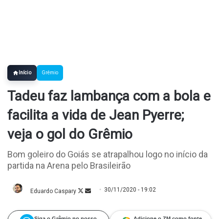
Início
Grêmio
Tadeu faz lambança com a bola e
facilita a vida de Jean Pyerre;
veja o gol do Grêmio
Bom goleiro do Goiás se atrapalhou logo no início da
partida na Arena pelo Brasileirão
30/11/2020 - 19:02
Eduardo Caspary
Follow
Mande
on
um
X
e-
mail
Siga o Grêmio no nosso
Adicione o ZM como fonte