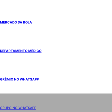
MERCADO DA BOLA
DEPARTAMENTO MÉDICO
GRÊMIO NO WHATSAPP
GRUPO NO WHATSAPP