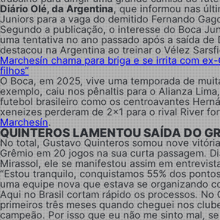
Diário Olé, da Argentina
, que informou nas últ
Juniors para a vaga do demitido Fernando Gag
Segundo a publicação, o interesse do Boca Juni
uma tentativa no ano passado após a saída de
destacou na Argentina ao treinar o Vélez Sarsf
Marchesín chama para briga e se irrita com ex
filhos”
O Boca, em 2025, vive uma temporada de muita
exemplo, caiu nos pênaltis para o Alianza Lim
futebol brasileiro como os centroavantes Hern
xeneizes perderam de 2×1 para o rival River fo
Marchesín
.
QUINTEROS LAMENTOU SAÍDA DO G
No total, Gustavo Quinteros somou nove vitóri
Grêmio em 20 jogos na sua curta passagem. Di
Mirassol, ele se manifestou assim em entrevista
“Estou tranquilo, conquistamos 55% dos ponto
uma equipe nova que estava se organizando c
Aqui no Brasil cortam rápido os processos. N
primeiros três meses quando cheguei nos clubes
campeão. Por isso que eu não me sinto mal, se