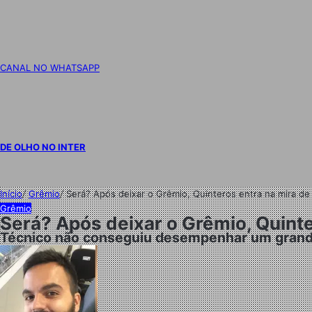
CANAL NO WHATSAPP
DE OLHO NO INTER
Início
/
Grêmio
/
Será? Após deixar o Grêmio, Quinteros entra na mira de
Grêmio
Será? Após deixar o Grêmio, Quinte
Técnico não conseguiu desempenhar um grand