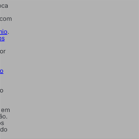
oca
 com
mio
.
os
or
do
do
a em
ão.
os
ndo