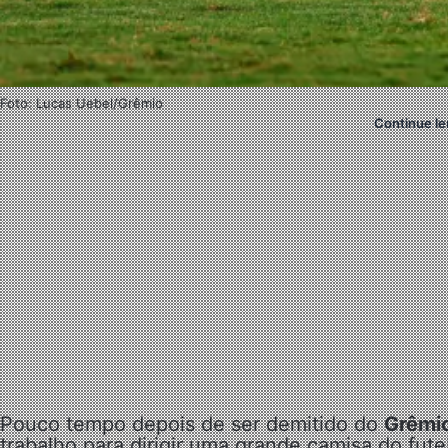
Foto: Lucas Uebel/Grêmio
Continue le
Pouco tempo depois de ser demitido do
Grêmi
trabalho para dirigir uma grande camisa do fut