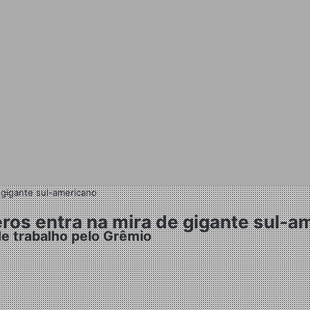
 gigante sul-americano
ros entra na mira de gigante sul-a
e trabalho pelo Grêmio