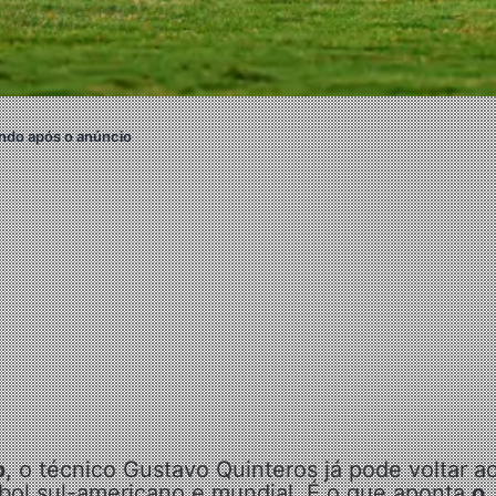
ndo após o anúncio
o
, o técnico Gustavo Quinteros já pode voltar a
ebol sul-americano e mundial. É o que aponta
o