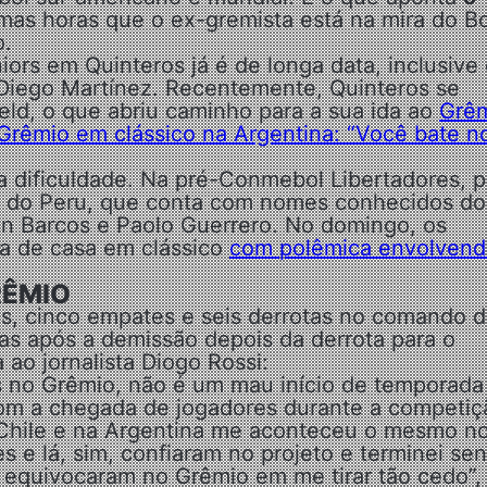
imas horas que o ex-gremista está na mira do B
o.
ors em Quinteros já é de longa data, inclusive
 Diego Martínez. Recentemente, Quinteros se
ield, o que abriu caminho para a sua ida ao
Grê
-Grêmio em clássico na Argentina: “Você bate n
 dificuldade. Na pré-Conmebol Libertadores, p
a, do Peru, que conta com nomes conhecidos do
án Barcos e Paolo Guerrero. No domingo, os
ra de casa em clássico
com polêmica envolven
RÊMIO
as, cinco empates e seis derrotas no comando 
as após a demissão depois da derrota para o
 ao jornalista Diogo Rossi:
s no Grêmio, não é um mau início de temporad
om a chegada de jogadores durante a competiç
o Chile e na Argentina me aconteceu o mesmo n
 e lá, sim, confiaram no projeto e terminei se
 equivocaram no Grêmio em me tirar tão cedo”,