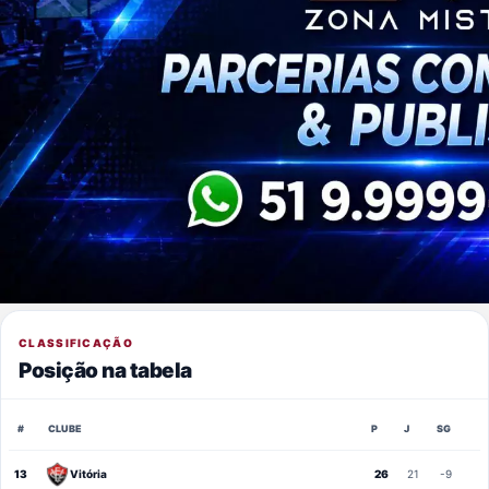
CLASSIFICAÇÃO
Posição na tabela
#
CLUBE
P
J
SG
13
Vitória
26
21
-9