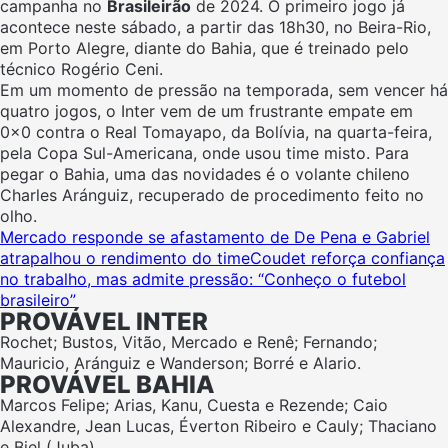
campanha no
Brasileirão
de 2024. O primeiro jogo já
acontece neste sábado, a partir das 18h30, no Beira-Rio,
em Porto Alegre, diante do Bahia, que é treinado pelo
técnico Rogério Ceni.
Em um momento de pressão na temporada, sem vencer há
quatro jogos, o Inter vem de um frustrante empate em
0x0 contra o Real Tomayapo, da Bolívia, na quarta-feira,
pela Copa Sul-Americana, onde usou time misto. Para
pegar o Bahia, uma das novidades é o volante chileno
Charles Aránguiz, recuperado de procedimento feito no
olho.
Mercado responde se afastamento de De Pena e Gabriel
atrapalhou o rendimento do time
Coudet reforça confiança
no trabalho, mas admite pressão: “Conheço o futebol
brasileiro”
PROVÁVEL INTER
Rochet; Bustos, Vitão, Mercado e Renê; Fernando;
Mauricio, Aránguiz e Wanderson; Borré e Alario.
PROVÁVEL BAHIA
Marcos Felipe; Arias, Kanu, Cuesta e Rezende; Caio
Alexandre, Jean Lucas, Éverton Ribeiro e Cauly; Thaciano
e Biel (Juba).