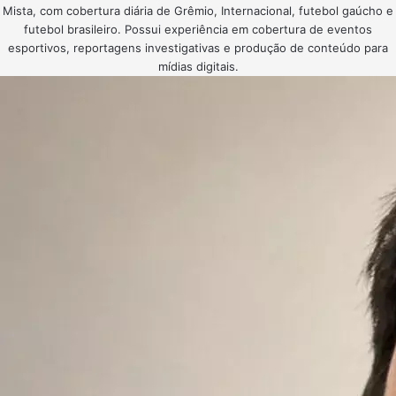
Mista, com cobertura diária de Grêmio, Internacional, futebol gaúcho e
futebol brasileiro. Possui experiência em cobertura de eventos
esportivos, reportagens investigativas e produção de conteúdo para
mídias digitais.