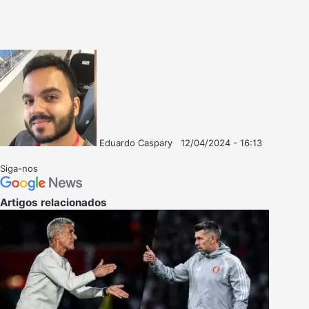
Eduardo Caspary
12/04/2024 - 16:13
Follow
Mande
on
um
Siga-nos
X
e-
mail
Artigos relacionados