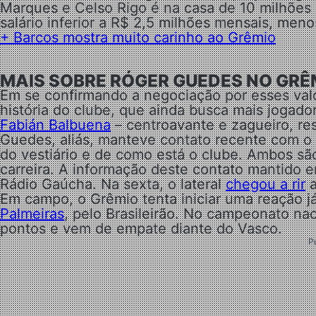
Marques e Celso Rigo é na casa de 10 milhões 
salário inferior a R$ 2,5 milhões mensais, me
+
Barcos mostra muito carinho ao Grêmio
MAIS SOBRE RÓGER GUEDES NO GRÊ
Em se confirmando a negociação por esses val
história do clube, que ainda busca mais jogado
Fabián Balbuena
– centroavante e zagueiro, re
Guedes, aliás, manteve contato recente com o 
do vestiário e de como está o clube. Ambos sã
carreira. A informação deste contato mantido en
Rádio Gaúcha. Na sexta, o lateral
chegou a rir
a
Em campo, o Grêmio tenta iniciar uma reação já
Palmeiras
, pelo Brasileirão. No campeonato nac
pontos e vem de empate diante do Vasco.
P