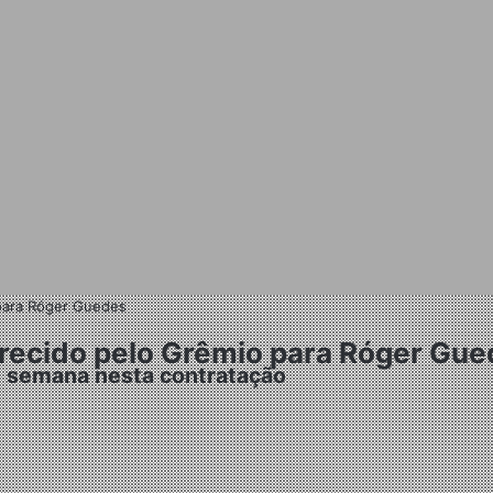
 para Róger Guedes
ferecido pelo Grêmio para Róger Gu
de semana nesta contratação