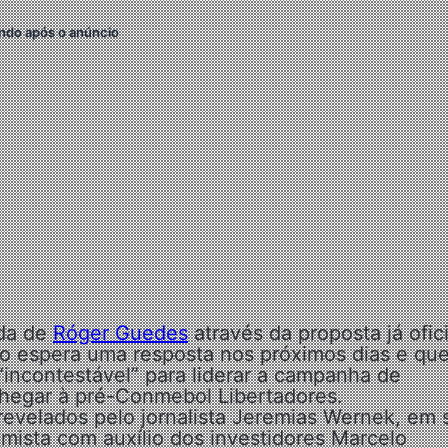
ndo após o anúncio
nda de
Róger Guedes
através da proposta já ofici
o espera uma resposta nos próximos dias e que
“incontestável” para liderar a campanha de
 chegar à pré-Conmebol Libertadores.
evelados pelo jornalista Jeremias Wernek, em 
mista com auxílio dos investidores Marcelo