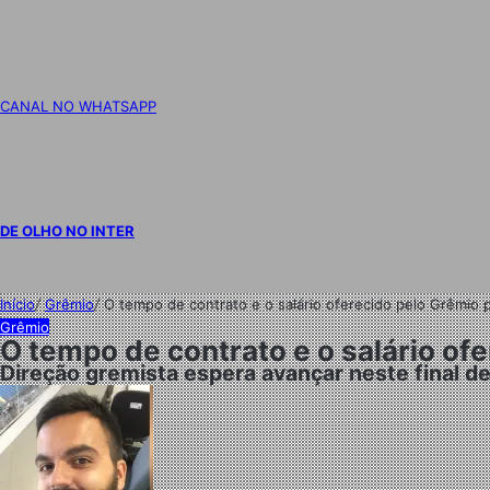
CANAL NO WHATSAPP
DE OLHO NO INTER
Início
/
Grêmio
/
O tempo de contrato e o salário oferecido pelo Grêmio
Grêmio
O tempo de contrato e o salário o
Direção gremista espera avançar neste final 