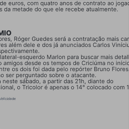
de euros, com quatro anos de contrato ao joga
nos da metade do que ele recebe atualmente.
MIO
ores, Róger Guedes será a contratação mais ca
res além dele e dos já anunciados Carlos Viníci
spectivamente.
lateral-esquerdo Marlon para buscar mais deta
o amigos desde os tempos de Criciúma no iníci
tre os dois foi dada pelo repórter Bruno Flores
o ser perguntado sobre o atacante.
 neste sábado, a partir das 21h, diante do
ional, o Tricolor é apenas o 14° colocado com 
ublicidade