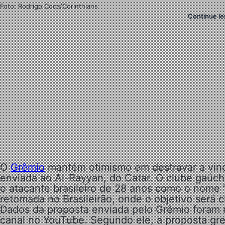
Foto: Rodrigo Coca/Corinthians
Continue le
O
Grêmio
mantém otimismo em destravar a vi
enviada ao Al-Rayyan, do Catar. O clube gaúch
o atacante brasileiro de 28 anos como o nome 
retomada no Brasileirão, onde o objetivo será
Dados da proposta enviada pelo Grêmio foram r
canal no YouTube. Segundo ele, a proposta gre