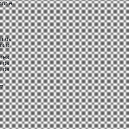
dor e
ra da
us e
lhes
o da
, da
17