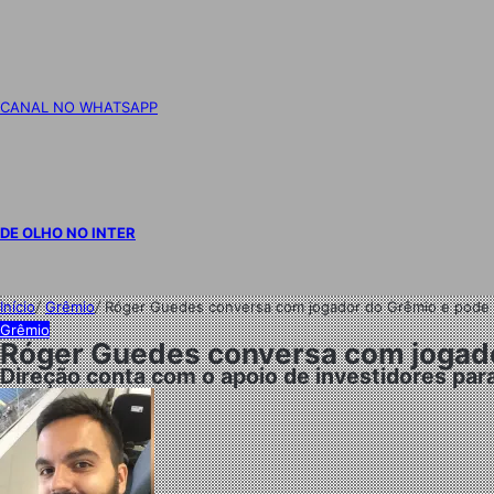
CANAL NO WHATSAPP
DE OLHO NO INTER
Início
/
Grêmio
/
Róger Guedes conversa com jogador do Grêmio e pode se
Grêmio
Róger Guedes conversa com jogador
Direção conta com o apoio de investidores par