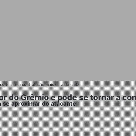
 tornar a contratação mais cara do clube
 do Grêmio e pode se tornar a con
a se aproximar do atacante