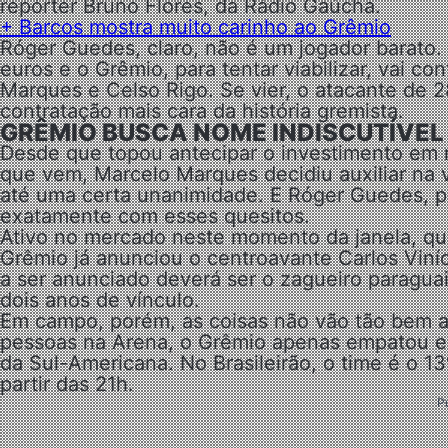
repórter Bruno Flores, da Rádio Gaúcha.
+
Barcos mostra muito carinho ao Grêmio
Róger Guedes, claro, não é um jogador barato. A
euros e o Grêmio, para tentar viabilizar, vai c
Marques e Celso Rigo. Se vier, o atacante de 
contratação mais cara da história gremista.
GRÊMIO BUSCA NOME INDISCUTÍVEL
Desde que topou antecipar o investimento em r
que vem, Marcelo Marques decidiu auxiliar na
até uma certa unanimidade. E Róger Guedes, por 
exatamente com esses quesitos.
Ativo no mercado neste momento da janela, qu
Grêmio já anunciou o centroavante Carlos Viníc
a ser anunciado deverá ser o zagueiro paragua
dois anos de vínculo.
Em campo, porém, as coisas não vão tão bem as
pessoas na Arena, o Grêmio apenas empatou em
da Sul-Americana. No Brasileirão, o time é o 13
partir das 21h.
P