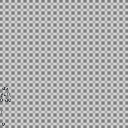
 as
yyan,
no ao
r
lo