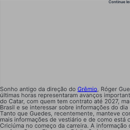
Continue le
Sonho antigo da direção do
Grêmio
, Róger Gue
últimas horas representaram avanços important
do Catar, com quem tem contrato até 2027, ma
Brasil e se interessar sobre informações do dia 
Tanto que Guedes, recentemente, manteve cont
mais informações de vestiário e de como está
Criciúma no começo da carreira. A informação d