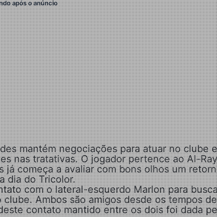
ndo após o anúncio
des mantém negociações para atuar no clube e
es nas tratativas. O jogador pertence ao Al-Ra
s já começa a avaliar com bons olhos um retor
a dia do Tricolor.
ato com o lateral-esquerdo Marlon para busca
 o clube. Ambos são amigos desde os tempos de
este contato mantido entre os dois foi dada pe