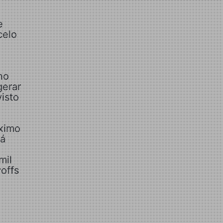
e
celo
no
gerar
isto
óximo
rá
mil
offs