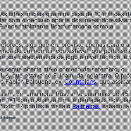
s cifras iniciais giram na casa de 10 milhões d
ontar com o decisivo aporte dos investidores Mar
28 anos fatalmente ficará marcado como a
eforços, algo que era previsto apenas para o a
 vinda de um nome incontestável, que pudesse 
sua característica de jogo e nível técnico, é v
e segue aberta até o começo de setembro, o
ius, que estava no Fulham, da Inglaterra. O pr
io Fabián Balbuena, ex-
Corinthians
, que assina
sim. Em uma noite frustrante para mais de 45 
 1×1 com o Alianza Lima e deu adeus nos play
º com 17 pontos e visita o
Palmeiras
, sábado, a
ublicidade