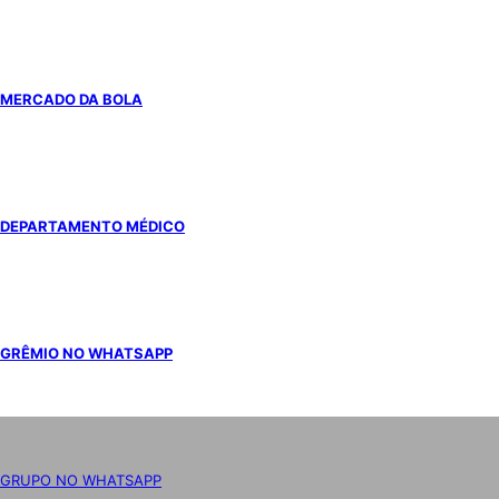
MERCADO DA BOLA
DEPARTAMENTO MÉDICO
GRÊMIO NO WHATSAPP
GRUPO NO WHATSAPP