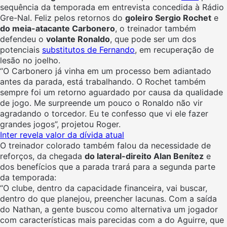
sequência da temporada em entrevista concedida à Rádio
Gre-Nal. Feliz pelos retornos do
goleiro Sergio Rochet
e
do meia-atacante Carbonero
, o treinador também
defendeu o
volante Ronaldo
, que pode ser um dos
potenciais
substitutos de Fernando
, em recuperação de
lesão no joelho.
“O Carbonero já vinha em um processo bem adiantado
antes da parada, está trabalhando. O Rochet também
sempre foi um retorno aguardado por causa da qualidade
de jogo. Me surpreende um pouco o Ronaldo não vir
agradando o torcedor. Eu te confesso que vi ele fazer
grandes jogos”, projetou Roger.
Inter revela valor da dívida atual
O treinador colorado também falou da necessidade de
reforços, da chegada
do lateral-direito Alan Benítez
e
dos benefícios que a parada trará para a segunda parte
da temporada:
“O clube, dentro da capacidade financeira, vai buscar,
dentro do que planejou, preencher lacunas. Com a saída
do Nathan, a gente buscou como alternativa um jogador
com características mais parecidas com a do Aguirre, que