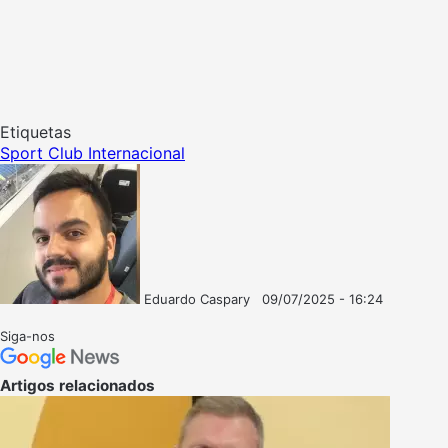
Etiquetas
Sport Club Internacional
Eduardo Caspary
09/07/2025 - 16:24
Follow
Mande
on
um
Siga-nos
X
e-
mail
Artigos relacionados