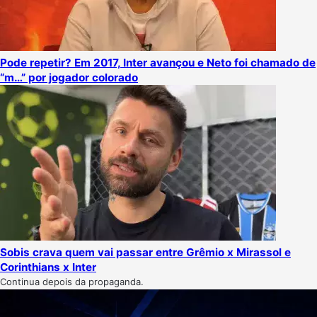
Pode repetir? Em 2017, Inter avançou e Neto foi chamado de
“m…” por jogador colorado
Sobis crava quem vai passar entre Grêmio x Mirassol e
Corinthians x Inter
Continua depois da propaganda.