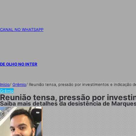
CANAL NO WHATSAPP
DE OLHO NO INTER
Início
/
Grêmio
/
Reunião tensa, pressão por investimentos e indicação 
Grêmio
Reunião tensa, pressão por invest
Saiba mais detalhes da desistência de Marque