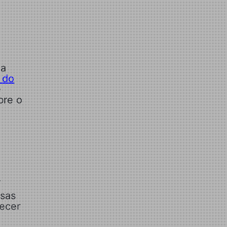
na
 do
e
bre o
í
rsas
ecer