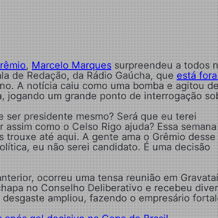
rêmio
,
Marcelo Marques
surpreendeu a todos 
Sala de Redação, da Rádio Gaúcha, que
está fora
ano. A notícia caiu como uma bomba e agitou d
ta, jogando um grande ponto de interrogação so
e ser presidente mesmo? Será que eu terei
r assim como o Celso Rigo ajuda? Essa semana
nos trouxe até aqui. A gente ama o Grêmio desse
olítica, eu não serei candidato. É uma decisão
anterior, ocorreu uma tensa reunião em Gravata
hapa no Conselho Deliberativo e recebeu dive
desgaste ampliou, fazendo o empresário fortal