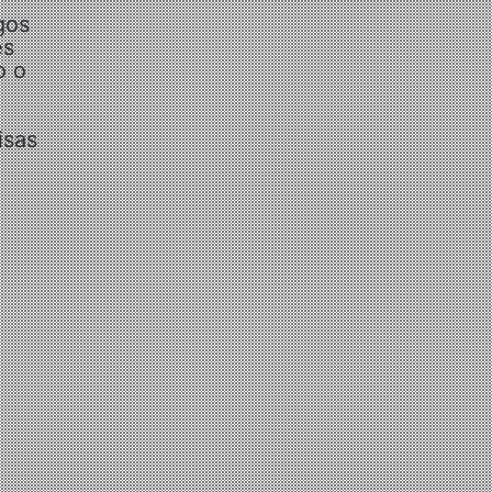
gos
es
o o
isas