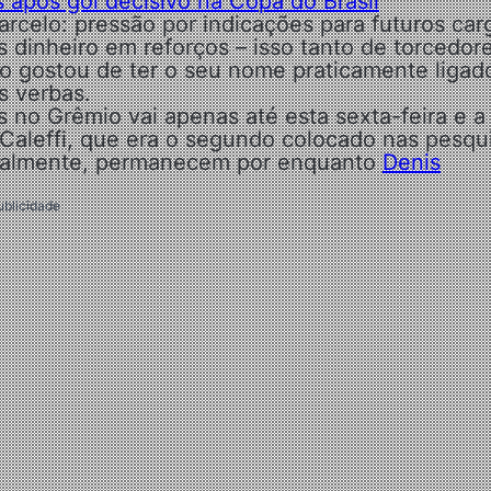
 após gol decisivo na Copa do Brasil
celo: pressão por indicações para futuros car
 dinheiro em reforços – isso tanto de torcedor
ão gostou de ter o seu nome praticamente ligad
s verbas.
s no Grêmio vai apenas até esta sexta-feira e a
 Caleffi, que era o segundo colocado nas pesqu
icialmente, permanecem por enquanto
Denis
ublicidade