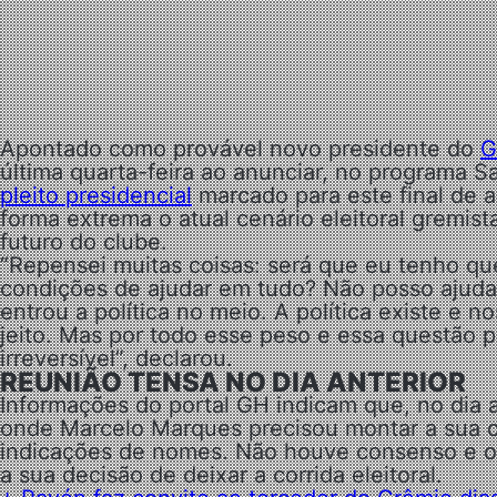
Apontado como provável novo presidente do
G
última quarta-feira ao anunciar, no programa 
pleito presidencial
marcado para este final de 
forma extrema o atual cenário eleitoral gremis
futuro do clube.
“Repensei muitas coisas: será que eu tenho qu
condições de ajudar em tudo? Não posso ajuda
entrou a política no meio. A política existe e 
jeito. Mas por todo esse peso e essa questão p
irreversível”, declarou.
REUNIÃO TENSA NO DIA ANTERIOR
Informações do portal GH indicam que, no dia 
onde Marcelo Marques precisou montar a sua c
indicações de nomes. Não houve consenso e o 
a sua decisão de deixar a corrida eleitoral.