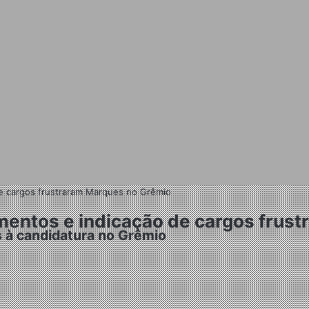
de cargos frustraram Marques no Grêmio
imentos e indicação de cargos frus
s à candidatura no Grêmio