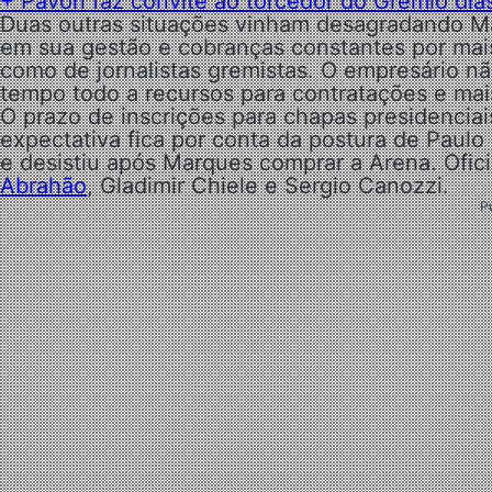
+ Pavón faz convite ao torcedor do Grêmio dias
Duas outras situações vinham desagradando Mar
em sua gestão e cobranças constantes por mais
como de jornalistas gremistas. O empresário n
tempo todo a recursos para contratações e mai
O prazo de inscrições para chapas presidenciai
expectativa fica por conta da postura de Paulo
e desistiu após Marques comprar a Arena. Of
Abrahão
, Gladimir Chiele e Sergio Canozzi.
P