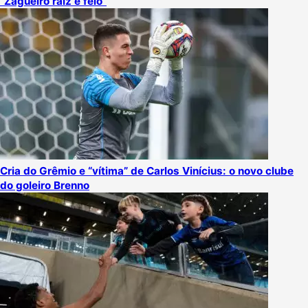
“Zagueiro raiz e feio”
Cria do Grêmio e “vítima” de Carlos Vinícius: o novo clube
do goleiro Brenno