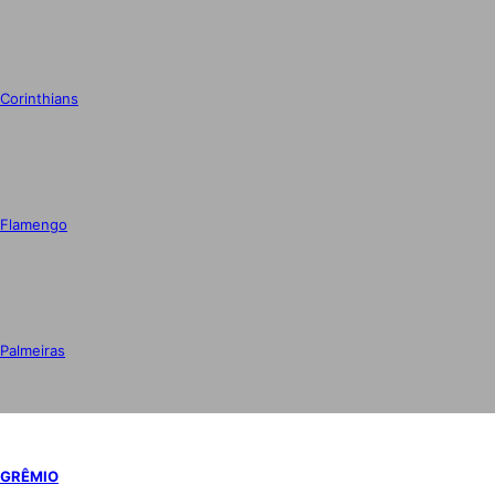
Corinthians
Flamengo
Palmeiras
GRÊMIO