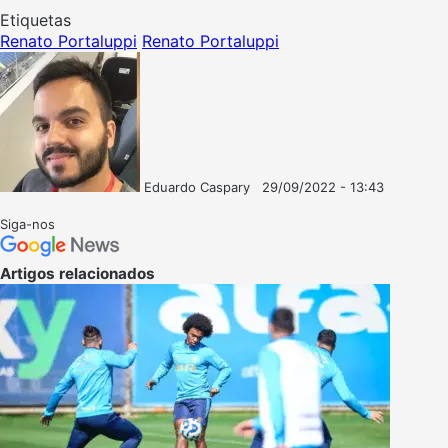
Etiquetas
Renato Portaluppi
Renato Portaluppi
Eduardo Caspary
29/09/2022 - 13:43
Follow
Mande
on
um
Siga-nos
X
e-
mail
Artigos relacionados