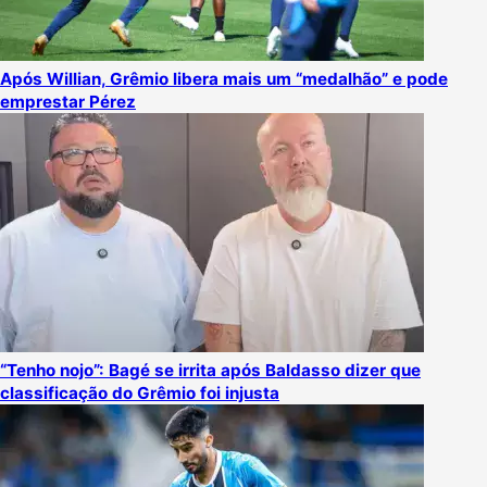
Após Willian, Grêmio libera mais um “medalhão” e pode
emprestar Pérez
“Tenho nojo”: Bagé se irrita após Baldasso dizer que
classificação do Grêmio foi injusta