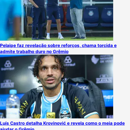
Pelaipe faz revelação sobre reforços, chama torcida e
admite trabalho duro no Grêmio
Luís Castro detalha Krovinović e revela como o meia pode
ajudar o Grêmio