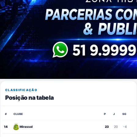
CLASSIFICAÇÃO
Posição na tabela
#
CLUBE
P
J
SG
14
Mirassol
23
20
-4