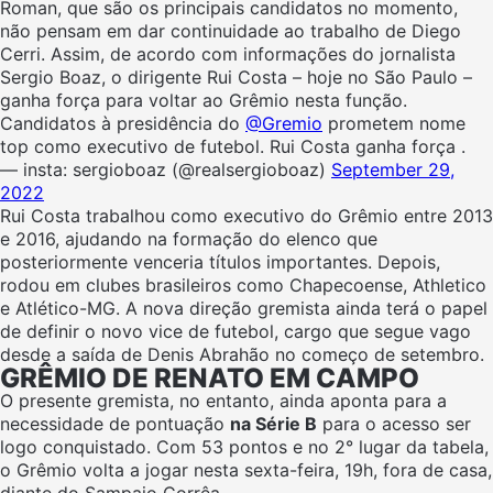
Roman, que são os principais candidatos no momento,
não pensam em dar continuidade ao trabalho de Diego
Cerri. Assim, de acordo com informações do jornalista
Sergio Boaz, o dirigente Rui Costa – hoje no São Paulo –
ganha força para voltar ao Grêmio nesta função.
Candidatos à presidência do
@Gremio
prometem nome
top como executivo de futebol. Rui Costa ganha força .
— insta: sergioboaz (@realsergioboaz)
September 29,
2022
Rui Costa trabalhou como executivo do Grêmio entre 2013
e 2016, ajudando na formação do elenco que
posteriormente venceria títulos importantes. Depois,
rodou em clubes brasileiros como Chapecoense, Athletico
e Atlético-MG. A nova direção gremista ainda terá o papel
de definir o novo vice de futebol, cargo que segue vago
desde a saída de Denis Abrahão no começo de setembro.
GRÊMIO DE RENATO EM CAMPO
O presente gremista, no entanto, ainda aponta para a
necessidade de pontuação
na Série B
para o acesso ser
logo conquistado. Com 53 pontos e no 2° lugar da tabela,
o Grêmio volta a jogar nesta sexta-feira, 19h, fora de casa,
diante do Sampaio Corrêa.