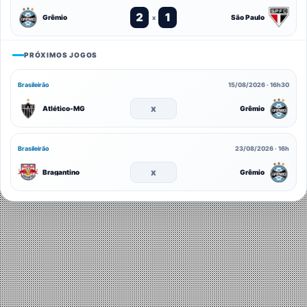
2
1
Grêmio
São Paulo
x
PRÓXIMOS JOGOS
Brasileirão
15/08/2026 · 16h30
x
Atlético-MG
Grêmio
Brasileirão
23/08/2026 · 16h
x
Bragantino
Grêmio