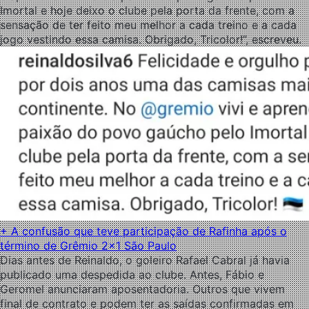
Imortal e hoje deixo o clube pela porta da frente, com a
sensação de ter feito meu melhor a cada treino e a cada
jogo vestindo essa camisa. Obrigado, Tricolor!”, escreveu.
+ A confusão que teve participação de Rafinha após o
término de Grêmio 2×1 São Paulo
Dias antes de Reinaldo, o goleiro Rafael Cabral já havia
publicado uma despedida ao clube. Antes, Fábio e
Geromel anunciaram aposentadoria. Outros que vivem
final de contrato e podem ter as saídas confirmadas em