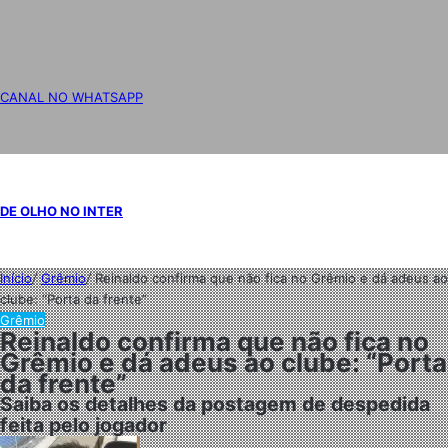
CANAL NO WHATSAPP
DE OLHO NO INTER
Início
/
Grêmio
/
Reinaldo confirma que não fica no Grêmio e dá adeus ao
clube: “Porta da frente”
Grêmio
Reinaldo confirma que não fica no
Grêmio e dá adeus ao clube: “Porta
da frente”
Saiba os detalhes da postagem de despedida
feita pelo jogador