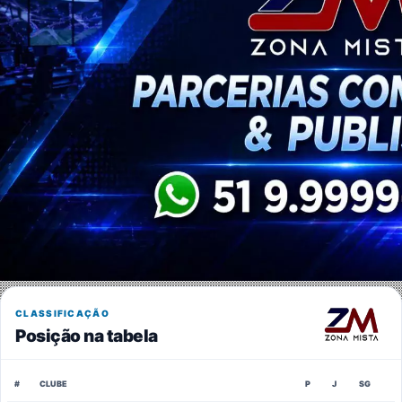
CLASSIFICAÇÃO
Posição na tabela
#
CLUBE
P
J
SG