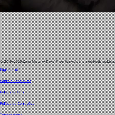
Facebook
X
Linkedin
Instagram
© 2019–2026 Zona Mista — David Pires Paz – Agência de Notícias Ltda.
Página inicial
Sobre o Zona Mista
Política Editorial
Política de Correções
Transparência