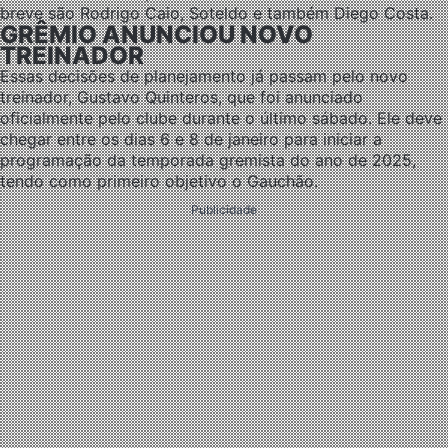
breve são Rodrigo Caio, Soteldo e também Diego Costa.
GRÊMIO ANUNCIOU NOVO
TREINADOR
Essas decisões de planejamento já passam pelo novo
treinador, Gustavo Quinteros, que foi anunciado
oficialmente pelo clube durante o último sábado. Ele deve
chegar entre os dias 6 e 8 de janeiro para iniciar a
programação da temporada gremista do ano de 2025,
tendo como primeiro objetivo o Gauchão.
Publicidade