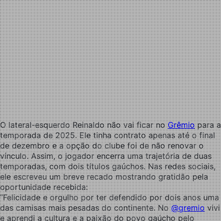
O lateral-esquerdo Reinaldo não vai ficar no
Grêmio
para a
temporada de 2025. Ele tinha contrato apenas até o final
de dezembro e a opção do clube foi de não renovar o
vínculo. Assim, o jogador encerra uma trajetória de duas
temporadas, com dois títulos gaúchos. Nas redes sociais,
ele escreveu um breve recado mostrando gratidão pela
oportunidade recebida:
“Felicidade e orgulho por ter defendido por dois anos uma
das camisas mais pesadas do continente. No
@gremio
vivi
e aprendi a cultura e a paixão do povo gaúcho pelo