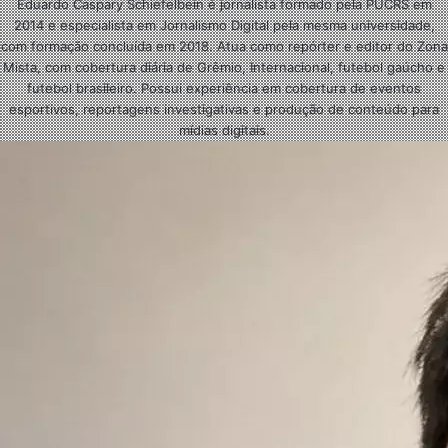
Eduardo Caspary Schiefelbein é jornalista formado pela PUCRS em
2014 e especialista em Jornalismo Digital pela mesma universidade,
com formação concluída em 2018. Atua como repórter e editor do Zona
Mista, com cobertura diária de Grêmio, Internacional, futebol gaúcho e
futebol brasileiro. Possui experiência em cobertura de eventos
esportivos, reportagens investigativas e produção de conteúdo para
mídias digitais.