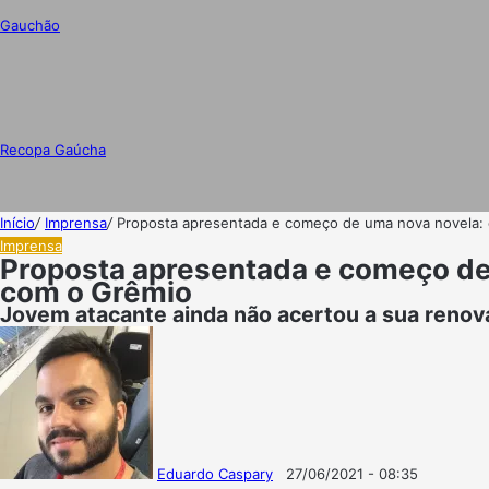
Gauchão
Recopa Gaúcha
Início
/
Imprensa
/
Proposta apresentada e começo de uma nova novela: e
Imprensa
Proposta apresentada e começo de 
com o Grêmio
Jovem atacante ainda não acertou a sua renova
Eduardo Caspary
27/06/2021 - 08:35
Follow
Mande