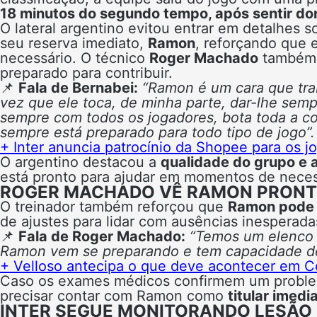
18 minutos do segundo tempo, após sentir do
O lateral argentino evitou entrar em detalhes s
seu reserva imediato,
Ramon
, reforçando que e
necessário. O técnico
Roger Machado
também f
preparado para contribuir.
📌
Fala de Bernabei:
“Ramon é um cara que trab
vez que ele toca, de minha parte, dar-lhe sem
sempre com todos os jogadores, bota toda a c
sempre está preparado para todo tipo de jogo”.
+ Inter anuncia patrocínio da Shopee para os j
O argentino destacou a
qualidade do grupo e a
está pronto para ajudar em momentos de nece
ROGER MACHADO VÊ RAMON PRONTO
O treinador também reforçou que
Ramon pode c
de ajustes para lidar com ausências inesperada
📌
Fala de Roger Machado:
“Temos um elenco q
Ramon vem se preparando e tem capacidade de 
+ Velloso antecipa o que deve acontecer em Cor
Caso os exames médicos confirmem um problem
precisar contar com Ramon como
titular imedi
INTER SEGUE MONITORANDO LESÃO 