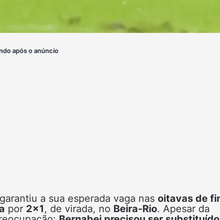
ndo após o anúncio
garantiu a sua esperada vaga nas
oitavas de fi
a
por
2×1
, de virada, no
Beira-Rio
. Apesar da
 preocupação:
Bernabei precisou ser substituído