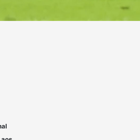
nal
 aos