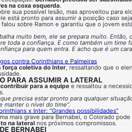
res na coxa esquerda
.
obre sua possível lesão, mas aproveitou para el
le está pronto para assumir a posição caso sej
alou sobre Ramon e garantiu que o jovem est
alha muito bem, ele se prepara muito. Então, 
pre toda a confiança. E como também um time f
onfiança para quem entra. E acho que é um car
ogos contra Corinthians e Palmeiras
 força coletiva do Inter
, ressaltando que o ele
ssidade.
 PARA ASSUMIR A LATERAL
ontribuir para a equipe
e ressaltou a necessi
s.
ue precisa estar pronto para qualquer situaçã
manter o nível do time”.
inthians x Inter: “Grandes possibilidades”
a mais grave para Bernabei, o Colorado pode
ato na lateral
nos próximos compromissos.
DE BERNABEI