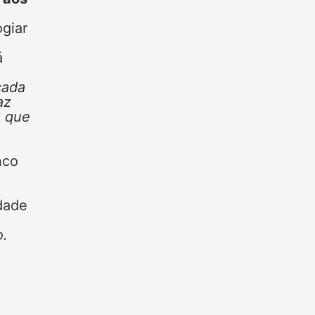
ogiar
a
á
cada
az
a que
nco
dade
o.