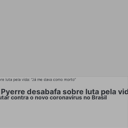
re luta pela vida: “Já me dava como morto”
n Pyerre desabafa sobre luta pela v
tar contra o novo coronavírus no Brasil