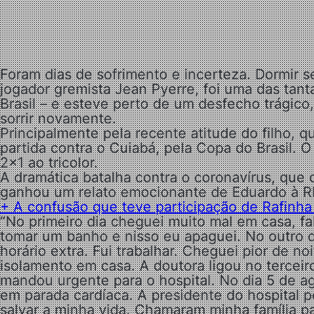
Foram dias de sofrimento e incerteza. Dormir s
jogador gremista Jean Pyerre, foi uma das tant
Brasil – e esteve perto de um desfecho trágico
sorrir novamente.
Principalmente pela recente atitude do filho, 
partida contra o Cuiabá, pela Copa do Brasil. O
2×1 ao tricolor.
A dramática batalha contra o coronavírus, que
ganhou um relato emocionante de Eduardo à 
+ A confusão que teve participação de Rafinh
“No primeiro dia cheguei muito mal em casa, fa
tomar um banho e nisso eu apaguei. No outro di
horário extra. Fui trabalhar. Cheguei pior de no
isolamento em casa. A doutora ligou no terceir
mandou urgente para o hospital. No dia 5 de ago
em parada cardíaca. A presidente do hospital p
salvar a minha vida. Chamaram minha família 