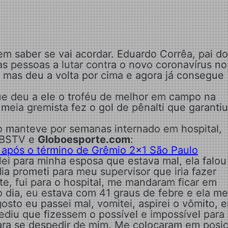
em saber se vai acordar. Eduardo Corrêa, pai do
as pessoas a lutar contra o novo coronavírus no
, mas deu a volta por cima e agora já consegue
que deu a ele o troféu de melhor em campo na
 meia gremista fez o gol de pênalti que garantiu
 o manteve por semanas internado em hospital,
RBSTV e
Globoesporte.com
:
a após o término de Grêmio 2×1 São Paulo
lei para minha esposa que estava mal, ela falou
a prometi para meu supervisor que iria fazer
ite, fui para o hospital, me mandaram ficar em
o dia, eu estava com 41 graus de febre e ela me
sto eu passei mal, vomitei, aspirei o vômito, e
ediu que fizessem o possível e impossível para
para se despedir de mim. Me colocaram em posi