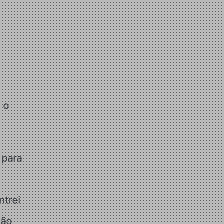
 o
 para
ntrei
ção