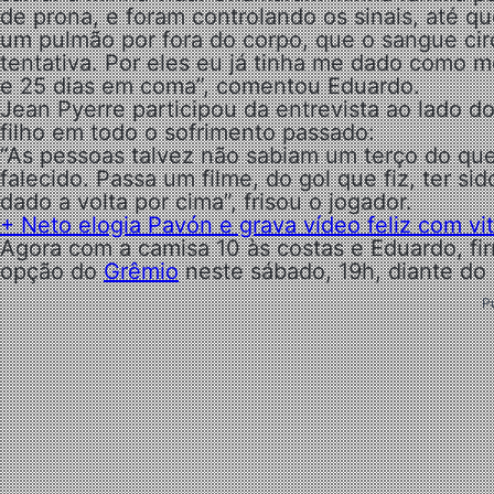
de prona, e foram controlando os sinais, até qu
um pulmão por fora do corpo, que o sangue circ
tentativa. Por eles eu já tinha me dado como 
e 25 dias em coma”, comentou Eduardo.
Jean Pyerre participou da entrevista ao lado 
filho em todo o sofrimento passado:
“As pessoas talvez não sabiam um terço do que
falecido. Passa um filme, do gol que fiz, ter si
dado a volta por cima”, frisou o jogador.
+ Neto elogia Pavón e grava vídeo feliz com vi
Agora com a camisa 10 às costas e Eduardo, fir
opção do
Grêmio
neste sábado, 19h, diante do 
P