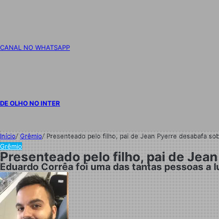
CANAL NO WHATSAPP
DE OLHO NO INTER
Início
/
Grêmio
/
Presenteado pelo filho, pai de Jean Pyerre desabafa sob
Grêmio
Presenteado pelo filho, pai de Jea
Eduardo Corrêa foi uma das tantas pessoas a lu