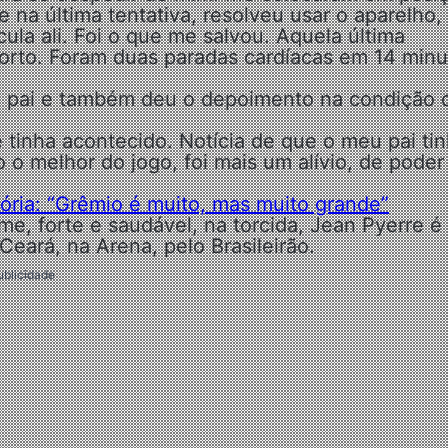
e na última tentativa, resolveu usar o aparelho,
ula ali. Foi o que me salvou. Aquela última
morto. Foram duas paradas cardíacas em 14 minu
do pai e também deu o depoimento na condição 
 tinha acontecido. Notícia de que o meu pai ti
do o melhor do jogo, foi mais um alívio, de poder
tória: “Grêmio é muito, mas muito grande”
me, forte e saudável, na torcida, Jean Pyerre é
Ceará, na Arena, pelo Brasileirão.
ublicidade