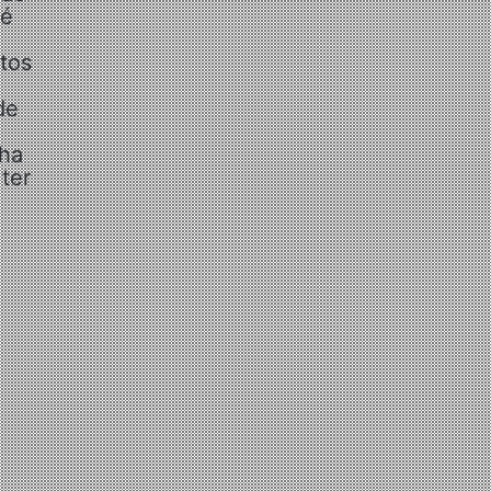
 é
tos
de
nha
 ter