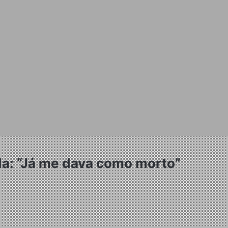
ida: “Já me dava como morto”