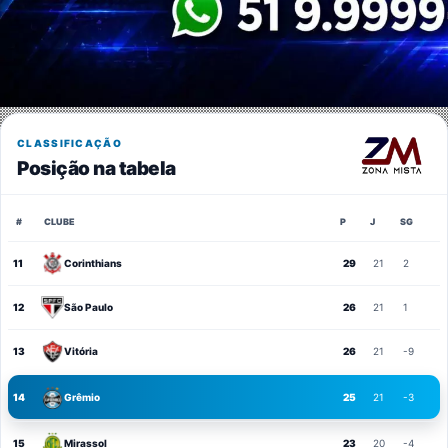
CLASSIFICAÇÃO
Posição na tabela
#
CLUBE
P
J
SG
11
Corinthians
29
21
2
12
São Paulo
26
21
1
13
Vitória
26
21
-9
14
Grêmio
25
21
-3
15
Mirassol
23
20
-4