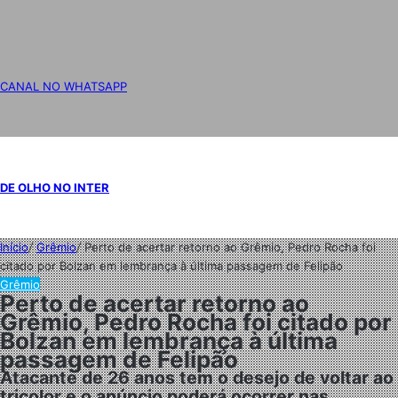
CANAL NO WHATSAPP
DE OLHO NO INTER
Início
/
Grêmio
/
Perto de acertar retorno ao Grêmio, Pedro Rocha foi
citado por Bolzan em lembrança à última passagem de Felipão
Grêmio
Perto de acertar retorno ao
Grêmio, Pedro Rocha foi citado por
Bolzan em lembrança à última
passagem de Felipão
Atacante de 26 anos tem o desejo de voltar ao
tricolor e o anúncio poderá ocorrer nas