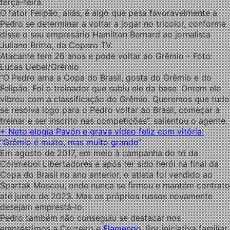
terça-feira.
O fator Felipão, aliás, é algo que pesa favoravelmente a
Pedro se determinar a voltar a jogar no tricolor, conforme
disse o seu empresário Hamilton Bernard ao jornalista
Juliano Britto, da Copero TV.
Atacante tem 26 anos e pode voltar ao Grêmio – Foto:
Lucas Uebel/Grêmio
“O Pedro ama a Copa do Brasil, gosta do Grêmio e do
Felipão. Foi o treinador que subiu ele da base. Ontem ele
vibrou com a classificação do Grêmio. Queremos que tudo
se resolva logo para o Pedro voltar ao Brasil, começar a
treinar e ser inscrito nas competições”, salientou o agente.
+ Neto elogia Pavón e grava vídeo feliz com vitória:
“Grêmio é muito, mas muito grande”
Em agosto de 2017, em meio à campanha do tri da
Conmebol Libertadores e após ter sido herói na final da
Copa do Brasil no ano anterior, o atleta foi vendido ao
Spartak Moscou, onde nunca se firmou e mantém contrato
até junho de 2023. Mas os próprios russos novamente
desejam emprestá-lo.
Pedro também não conseguiu se destacar nos
empréstimos a Cruzeiro e
Flamengo
. Por iniciativa familiar,