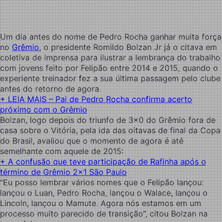
Um dia antes do nome de Pedro Rocha ganhar muita força
no
Grêmio
, o presidente Romildo Bolzan Jr já o citava em
coletiva de imprensa para ilustrar a lembrança do trabalho
com jovens feito por Felipão entre 2014 e 2015, quando o
experiente treinador fez a sua última passagem pelo clube
antes do retorno de agora.
+
LEIA MAIS – Pai de Pedro Rocha confirma acerto
próximo com o Grêmio
Bolzan, logo depois do triunfo de 3×0 do Grêmio fora de
casa sobre o Vitória, pela ida das oitavas de final da Copa
do Brasil, avaliou que o momento de agora é até
semelhante com aquele de 2015:
+ A confusão que teve participação de Rafinha após o
término de Grêmio 2×1 São Paulo
“Eu posso lembrar vários nomes que o Felipão lançou:
lançou o Luan, Pedro Rocha, lançou o Walace, lançou o
Lincoln, lançou o Mamute. Agora nós estamos em um
processo muito parecido de transição”, citou Bolzan na