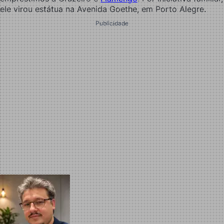
ele virou estátua na Avenida Goethe, em Porto Alegre.
Publicidade