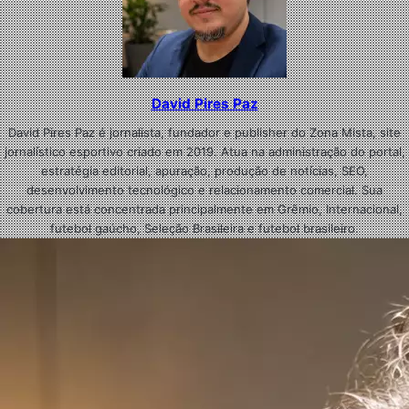
David Pires Paz
David Pires Paz é jornalista, fundador e publisher do Zona Mista, site
jornalístico esportivo criado em 2019. Atua na administração do portal,
estratégia editorial, apuração, produção de notícias, SEO,
desenvolvimento tecnológico e relacionamento comercial. Sua
cobertura está concentrada principalmente em Grêmio, Internacional,
futebol gaúcho, Seleção Brasileira e futebol brasileiro.