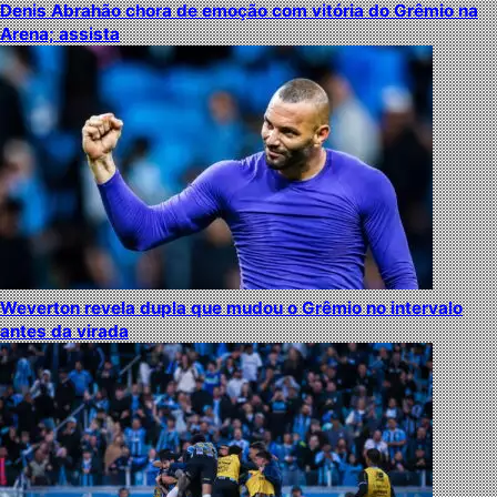
Denis Abrahão chora de emoção com vitória do Grêmio na
Arena; assista
Weverton revela dupla que mudou o Grêmio no intervalo
antes da virada