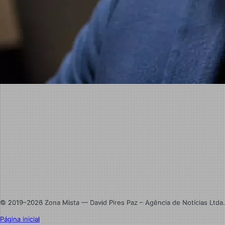
Website
Facebook
X
Linkedin
Instagram
© 2019–2026 Zona Mista — David Pires Paz – Agência de Notícias Ltda.
Página inicial