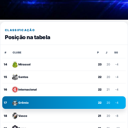
CLASSIFICAÇÃO
Posição na tabela
#
CLUBE
P
J
SG
14
Mirassol
23
20
-4
15
Santos
22
20
-4
16
Internacional
22
21
-4
17
Grêmio
22
20
-4
18
Vasco
21
20
-8