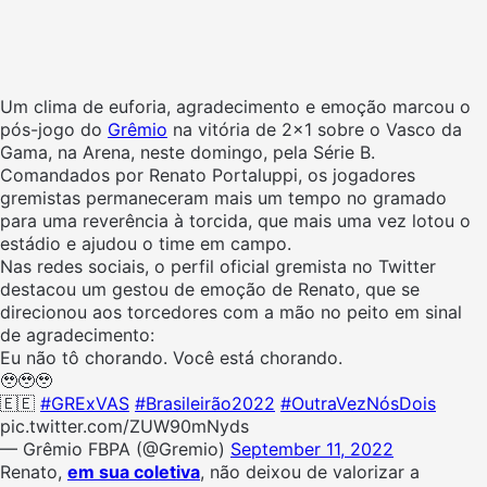
Um clima de euforia, agradecimento e emoção marcou o
pós-jogo do
Grêmio
na vitória de 2×1 sobre o Vasco da
Gama, na Arena, neste domingo, pela Série B.
Comandados por Renato Portaluppi, os jogadores
gremistas permaneceram mais um tempo no gramado
para uma reverência à torcida, que mais uma vez lotou o
estádio e ajudou o time em campo.
Nas redes sociais, o perfil oficial gremista no Twitter
destacou um gestou de emoção de Renato, que se
direcionou aos torcedores com a mão no peito em sinal
de agradecimento:
Eu não tô chorando. Você está chorando.
🥹🥹🥹
🇪🇪
#GRExVAS
#Brasileirão2022
#OutraVezNósDois
pic.twitter.com/ZUW90mNyds
— Grêmio FBPA (@Gremio)
September 11, 2022
Renato,
em sua coletiva
, não deixou de valorizar a