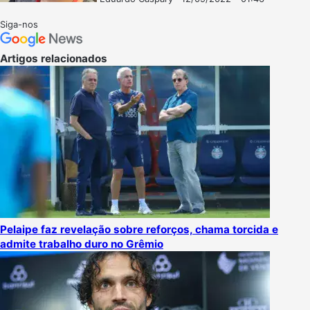
Follow
Mande
on
um
Siga-nos
X
e-
mail
Artigos relacionados
Pelaipe faz revelação sobre reforços, chama torcida e
admite trabalho duro no Grêmio