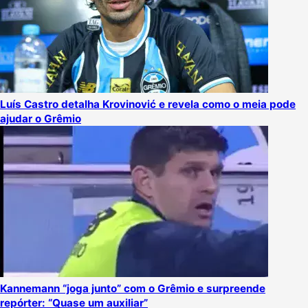
Luís Castro detalha Krovinović e revela como o meia pode
ajudar o Grêmio
Kannemann “joga junto” com o Grêmio e surpreende
repórter: “Quase um auxiliar”