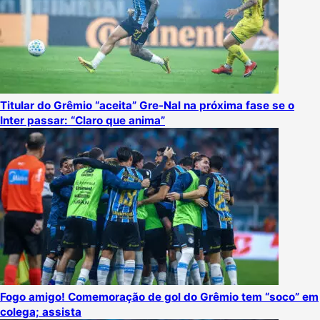
Titular do Grêmio “aceita” Gre-Nal na próxima fase se o
Inter passar: “Claro que anima”
Fogo amigo! Comemoração de gol do Grêmio tem “soco” em
colega; assista