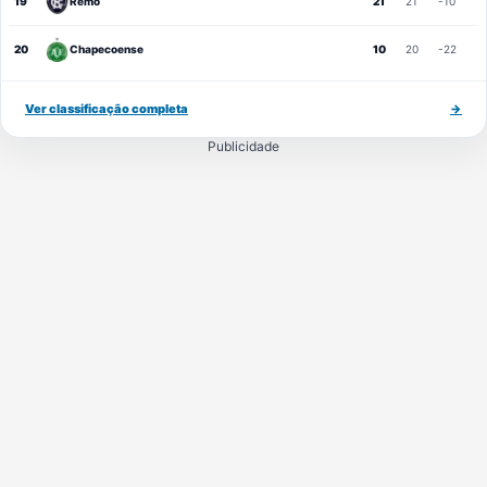
19
Remo
21
21
-10
20
Chapecoense
10
20
-22
Ver classificação completa
→
Publicidade