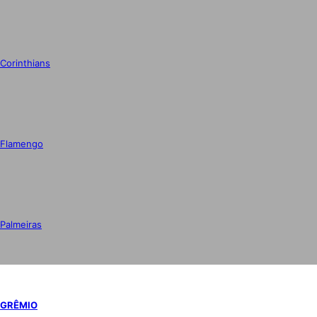
Corinthians
Flamengo
Palmeiras
GRÊMIO