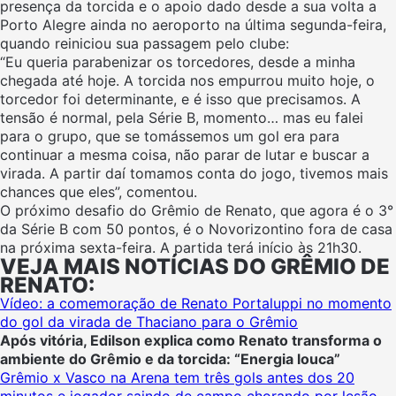
presença da torcida e o apoio dado desde a sua volta a
Porto Alegre ainda no aeroporto na última segunda-feira,
quando reiniciou sua passagem pelo clube:
“Eu queria parabenizar os torcedores, desde a minha
chegada até hoje. A torcida nos empurrou muito hoje, o
torcedor foi determinante, e é isso que precisamos. A
tensão é normal, pela Série B, momento… mas eu falei
para o grupo, que se tomássemos um gol era para
continuar a mesma coisa, não parar de lutar e buscar a
virada. A partir daí tomamos conta do jogo, tivemos mais
chances que eles”, comentou.
O próximo desafio do Grêmio de Renato, que agora é o 3°
da Série B com 50 pontos, é o Novorizontino fora de casa
na próxima sexta-feira. A partida terá início às 21h30.
VEJA MAIS NOTÍCIAS DO GRÊMIO DE
RENATO:
Vídeo: a comemoração de Renato Portaluppi no momento
do gol da virada de Thaciano para o Grêmio
Após vitória, Edilson explica como Renato transforma o
ambiente do Grêmio e da torcida: “Energia louca”
Grêmio x Vasco na Arena tem três gols antes dos 20
minutos e jogador saindo de campo chorando por lesão