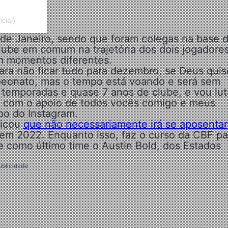
cial)
de Janeiro, sendo que foram colegas na base 
lube em comum na trajetória dos dois jogadores
m momentos diferentes.
ra não ficar tudo para dezembro, se Deus quis
peonato, mas o tempo está voando e será sem
 temporadas e quase 7 anos de clube, e vou lut
nto com o apoio de todos vocês comigo e meus
po do Instagram.
dicou
que não necessariamente irá se aposentar
em 2022. Enquanto isso, faz o curso da CBF pa
ve como último time o Austin Bold, dos Estados
ublicidade