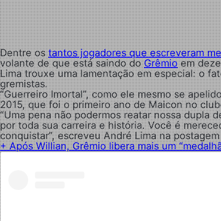
Dentre os
tantos jogadores que escreveram me
volante de que está saindo do
Grêmio
em dezem
Lima trouxe uma lamentação em especial: o fa
gremistas.
“Guerreiro Imortal”, como ele mesmo se apelid
2015, que foi o primeiro ano de Maicon no club
“Uma pena não podermos reatar nossa dupla de 
por toda sua carreira e história. Você é merec
conquistar”, escreveu André Lima na postagem
+ Após Willian, Grêmio libera mais um “medalh