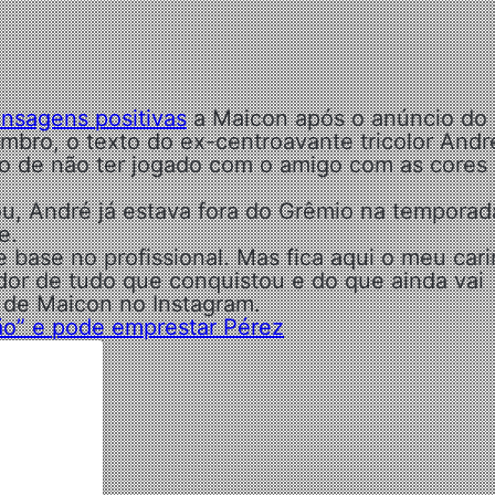
nsagens positivas
a Maicon após o anúncio do
bro, o texto do ex-centroavante tricolor Andr
to de não ter jogado com o amigo com as cores
ou, André já estava fora do Grêmio na temporad
e.
base no profissional. Mas fica aqui o meu car
edor de tudo que conquistou e do que ainda vai
 de Maicon no Instagram.
ão” e pode emprestar Pérez