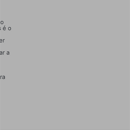
do
 é o
er
ar a
ra