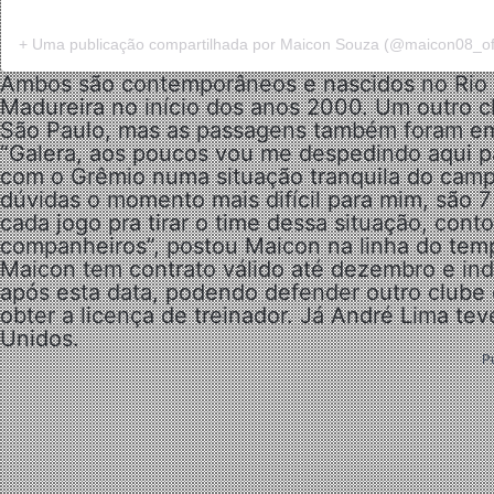
+ Uma publicação compartilhada por Maicon Souza (@maicon08_ofi
Ambos são contemporâneos e nascidos no Rio 
Madureira no início dos anos 2000. Um outro c
São Paulo, mas as passagens também foram e
“Galera, aos poucos vou me despedindo aqui pa
com o Grêmio numa situação tranquila do cam
dúvidas o momento mais difícil para mim, são 7
cada jogo pra tirar o time dessa situação, co
companheiros”, postou Maicon na linha do tem
Maicon tem contrato válido até dezembro e in
após esta data, podendo defender outro clube 
obter a licença de treinador. Já André Lima te
Unidos.
P