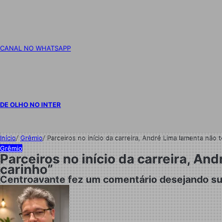
CANAL NO WHATSAPP
DE OLHO NO INTER
Início
/
Grêmio
/
Parceiros no início da carreira, André Lima lamenta não
Grêmio
Parceiros no início da carreira, A
carinho”
Centroavante fez um comentário desejando su