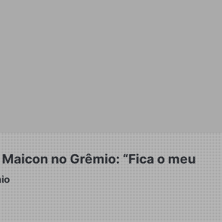
m Maicon no Grêmio: “Fica o meu
io