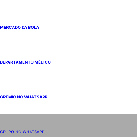
MERCADO DA BOLA
DEPARTAMENTO MÉDICO
GRÊMIO NO WHATSAPP
GRUPO NO WHATSAPP