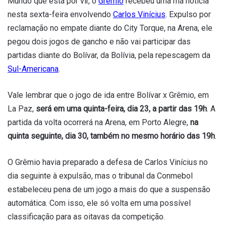
Mundo que está por vir, o
Grêmio
recebeu uma má notícia
nesta sexta-feira envolvendo
Carlos Vinícius
. Expulso por
reclamação no empate diante do City Torque, na Arena, ele
pegou dois jogos de gancho e não vai participar das
partidas diante do Bolívar, da Bolívia, pela repescagem da
Sul-Americana
.
Vale lembrar que o jogo de ida entre Bolívar x Grêmio, em
La Paz,
será em uma quinta-feira, dia 23, a partir das 19h
. A
partida da volta ocorrerá na Arena, em Porto Alegre,
na
quinta seguinte, dia 30, também no mesmo horário das 19h
.
O Grêmio havia preparado a defesa de Carlos Vinícius no
dia seguinte à expulsão, mas o tribunal da Conmebol
estabeleceu pena de um jogo a mais do que a suspensão
automática. Com isso, ele só volta em uma possível
classificação para as oitavas da competição.