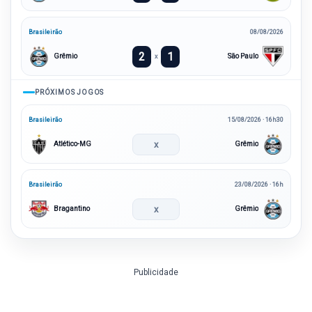
Brasileirão
08/08/2026
2
1
Grêmio
São Paulo
x
PRÓXIMOS JOGOS
Brasileirão
15/08/2026 · 16h30
x
Atlético-MG
Grêmio
Brasileirão
23/08/2026 · 16h
x
Bragantino
Grêmio
Publicidade