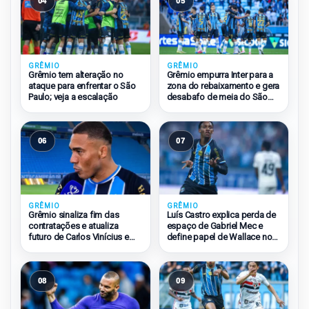
04
05
GRÊMIO
GRÊMIO
Grêmio tem alteração no
Grêmio empurra Inter para a
ataque para enfrentar o São
zona do rebaixamento e gera
Paulo; veja a escalação
desabafo de meia do São
Paulo
06
07
GRÊMIO
GRÊMIO
Grêmio sinaliza fim das
Luís Castro explica perda de
contratações e atualiza
espaço de Gabriel Mec e
futuro de Carlos Vinícius e
define papel de Wallace no
Amuzu
Grêmio
08
09