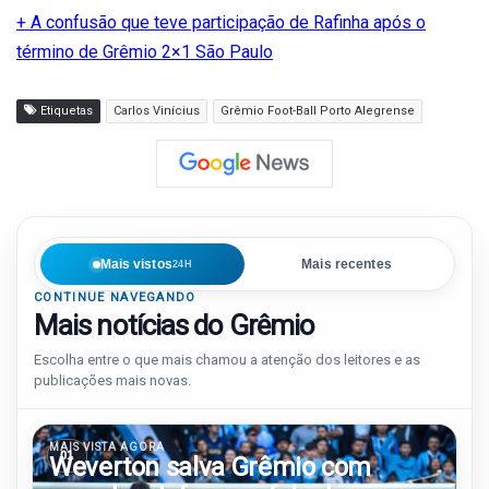
+ A confusão que teve participação de Rafinha após o
término de Grêmio 2×1 São Paulo
Etiquetas
Carlos Vinícius
Grêmio Foot-Ball Porto Alegrense
Mais vistos
Mais recentes
24H
CONTINUE NAVEGANDO
Mais notícias do Grêmio
Escolha entre o que mais chamou a atenção dos leitores e as
publicações mais novas.
MAIS VISTA AGORA
01
Weverton salva Grêmio com