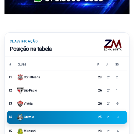
CLASSIFICAÇÃO
Posição na tabela
#
CLUBE
P
J
SG
11
Corinthians
29
21
2
12
São Paulo
26
21
1
13
Vitória
26
21
-9
14
Grêmio
25
21
-3
15
Mirassol
23
21
-6