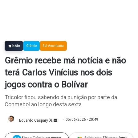
Início
Grêmio
Sul-Americana
Grêmio recebe má notícia e não
terá Carlos Vinícius nos dois
jogos contra o Bolívar
Tricolor ficou sabendo da punição por parte da
Conmebol ao longo desta sexta
05/06/2026 - 20:49
Eduardo Caspary
Follow
Mande
on
um
X
e-
mail
Siga o Grêmio no nosso
Adicione o ZM como fonte