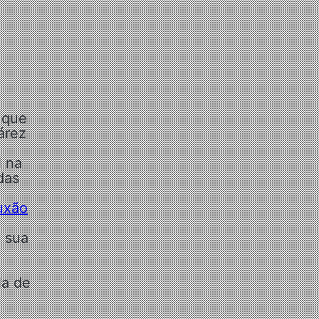
 que
árez
l na
das
uxão
 sua
la de