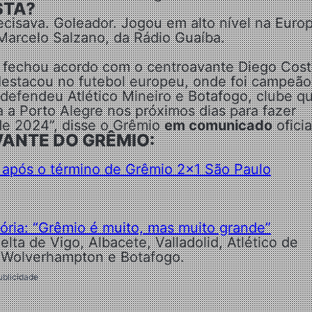
STA?
cisava. Goleador. Jogou em alto nível na Europ
Marcelo Salzano, da Rádio Guaíba.
io fechou acordo com o centroavante Diego Cost
 destacou no futebol europeu, onde foi campeão
, defendeu Atlético Mineiro e Botafogo, clube q
 a Porto Alegre nos próximos dias para fazer
 de 2024”, disse o Grêmio
em comunicado
oficia
ANTE DO GRÊMIO:
a após o término de Grêmio 2×1 São Paulo
tória: “Grêmio é muito, mas muito grande”
ta de Vigo, Albacete, Valladolid, Atlético de
, Wolverhampton e Botafogo.
ublicidade