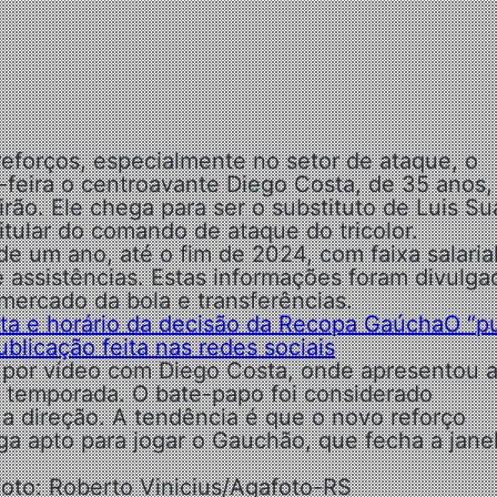
reforços, especialmente no setor de ataque, o
-feira o centroavante Diego Costa, de 35 anos,
irão. Ele chega para ser o substituto de Luis Su
tular do comando de ataque do tricolor.
e um ano, até o fim de 2024, com faixa salaria
 assistências. Estas informações foram divulga
mercado da bola e transferências.
ata e horário da decisão da Recopa Gaúcha
O “p
blicação feita nas redes sociais
por vídeo com Diego Costa, onde apresentou a
na temporada. O bate-papo foi considerado
a direção. A tendência é que o novo reforço
ga apto para jogar o Gauchão, que fecha a jane
Foto: Roberto Vinicius/Agafoto-RS