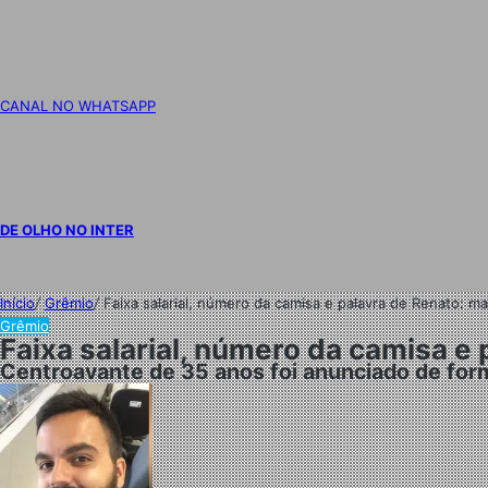
CANAL NO WHATSAPP
DE OLHO NO INTER
Início
/
Grêmio
/
Faixa salarial, número da camisa e palavra de Renato: 
Grêmio
Faixa salarial, número da camisa e
Centroavante de 35 anos foi anunciado de forma