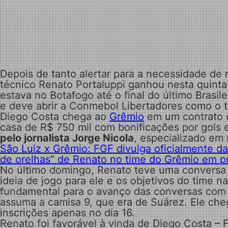
Depois de tanto alertar para a necessidade de 
técnico Renato Portaluppi ganhou nesta quinta
estava no Botafogo até o final do último Brasile
e deve abrir a Conmebol Libertadores como o ti
Diego Costa chega ao
Grêmio
em um contrato d
casa de R$ 750 mil com bonificações por gols e
pelo jornalista Jorge Nicola
, especializado em 
São Luiz x Grêmio: FGF divulga oficialmente d
de orelhas” de Renato no time do Grêmio em pu
No último domingo, Renato teve uma conversa 
ideia de jogo para ele e os objetivos do time 
fundamental para o avanço das conversas com 
assuma a camisa 9, que era de Suárez. Ele che
inscrições apenas no dia 16.
Renato foi favorável à vinda de Diego Costa – 