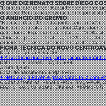
O QUE DIZ RENATO SOBRE DIEGO CO
“É um grande reforço. Atacante que a gente pre
destacou Renato na conversa com o jornalista 
O ANÚNCIO DO GRÊMIO
“No início da noite desta quinta-feira, o Grêm
brasileiro naturalizado espanhol. O jogador se
goleador na Espanha e na Inglaterra. No Brasil
atuou ano passado. O atleta, de 35 anos, chega
exames médicos e assinar contrato até o final
FICHA TÉCNICA DO NOVO CENTROAV
Nome: Diego da Silva Costa
+ A confusão que teve participação de Rafinh
Data de nascimento: 07/10/1988
Altura: 1,85m
Local de nascimento: Lagarto-SE
+ Neto elogia Pavón e grava vídeo feliz com vi
Clubes anteriores: Penafiel-POR, Braga-POR, Cel
Madrid, Rayo Vallecano, Chelsea, Atlético-MG
P