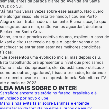
semana, antes da partida diante do Avenida em Santa
Cruz do Sul:
“Já falamos várias vezes sobre esse assunto. Não quero
me alongar nisso. Ele está treinando, ficou em Porto
Alegre e tem trabalhado diariamente. É uma situação que
se esgotou para mim, então vamos aguardar”, declarou
Becker, em Santa Cruz.
Mano, em sua primeira coletiva do ano, explicou o caso de
Mikael e citou ter receio de que o jogador venha a se
machucar se entrar sem estar nas melhores condições
físicas:
“Ele apresentou uma evolução inicial, mas depois caiu.
Está trabalhando pra apresentar o nível que precisamos.
Como ainda não apresenta, ele não está sendo utilizado
como os outros jogadores”, frisou o treinador, lembrando
que o centroavante está emprestado pela Salernitana-ITA
até o meio de 2023.
LEIA MAIS SOBRE O INTER:
Sarrafiore encerra trajetória no futebol brasileiro e é
anunciado por novo clube
Mano ainda evita falar sobre Baralhas e entende
insatisfação da torcida na estreia: “Anos de jejum”