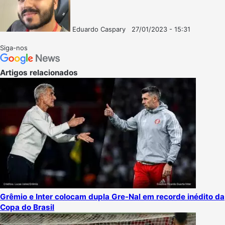
Eduardo Caspary
27/01/2023 - 15:31
Follow
Mande
on
um
Siga-nos
X
e-
mail
Artigos relacionados
Grêmio e Inter colocam dupla Gre-Nal em recorde inédito da
Copa do Brasil