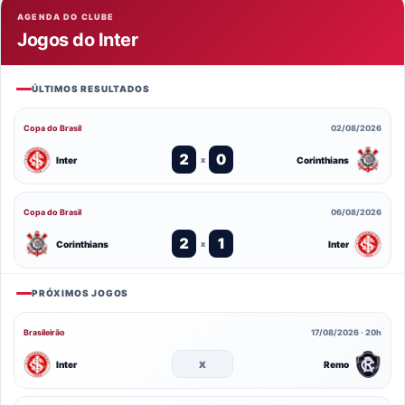
AGENDA DO CLUBE
Jogos do Inter
ÚLTIMOS RESULTADOS
Copa do Brasil
02/08/2026
2
0
Inter
Corinthians
x
Copa do Brasil
06/08/2026
2
1
Corinthians
Inter
x
PRÓXIMOS JOGOS
Brasileirão
17/08/2026 · 20h
x
Inter
Remo