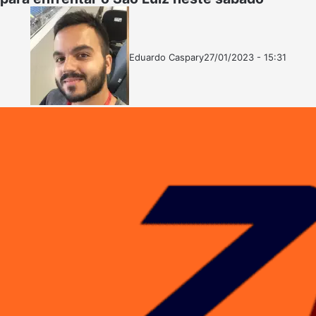
Eduardo Caspary
27/01/2023 - 15:31
Follow
Mande
on
um
X
e-
mail