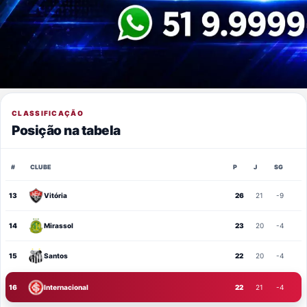
CLASSIFICAÇÃO
Posição na tabela
#
CLUBE
P
J
SG
13
Vitória
26
21
-9
14
Mirassol
23
20
-4
15
Santos
22
20
-4
16
Internacional
22
21
-4