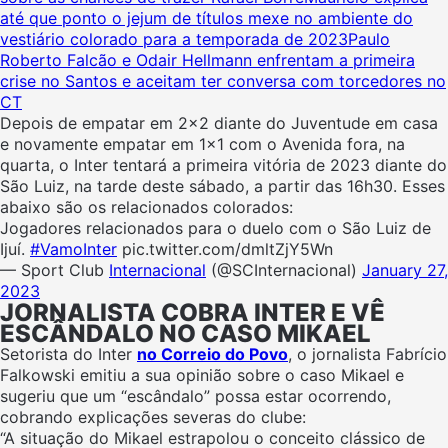
até que ponto o jejum de títulos mexe no ambiente do
vestiário colorado para a temporada de 2023
Paulo
Roberto Falcão e Odair Hellmann enfrentam a primeira
crise no Santos e aceitam ter conversa com torcedores no
CT
Depois de empatar em 2×2 diante do Juventude em casa
e novamente empatar em 1×1 com o Avenida fora, na
quarta, o Inter tentará a primeira vitória de 2023 diante do
São Luiz, na tarde deste sábado, a partir das 16h30. Esses
abaixo são os relacionados colorados:
Jogadores relacionados para o duelo com o São Luiz de
Ijuí.
#VamoInter
pic.twitter.com/dmltZjY5Wn
— Sport Club
Internacional
(@SCInternacional)
January 27,
2023
JORNALISTA COBRA INTER E VÊ
ESCÂNDALO NO CASO MIKAEL
Setorista do Inter
no Correio do Povo
, o jornalista Fabrício
Falkowski emitiu a sua opinião sobre o caso Mikael e
sugeriu que um “escândalo” possa estar ocorrendo,
cobrando explicações severas do clube:
“A situação do Mikael estrapolou o conceito clássico de