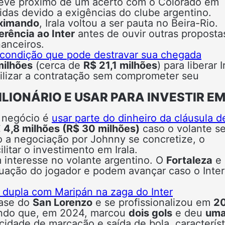
steve próximo de um acerto com o Colorado em
idas devido a exigências do clube argentino.
oximando
, Irala voltou a ser pauta no Beira-Rio.
erência ao Inter
antes de ouvir outras proposta
anceiros.
a condição que pode destravar sua chegada
milhões
(cerca de
R$ 21,1 milhões
) para liberar I
abilizar a contratação sem comprometer seu
LIONÁRIO E USAR PARA INVESTIR E
o negócio é
usar parte do dinheiro da cláusula d
 4,8 milhões (R$ 30 milhões)
caso o volante se
o a negociação por Johnny se concretize, o
litar o investimento em Irala.
 interesse no volante argentino. O
Fortaleza
e
tuação do jogador e podem avançar caso o Inte
 dupla com Maripán na zaga do Inter
base do
San Lorenzo
e se profissionalizou em
2
endo que, em 2024, marcou
dois gols
e deu
um
cidade de marcação e saída de bola, característ