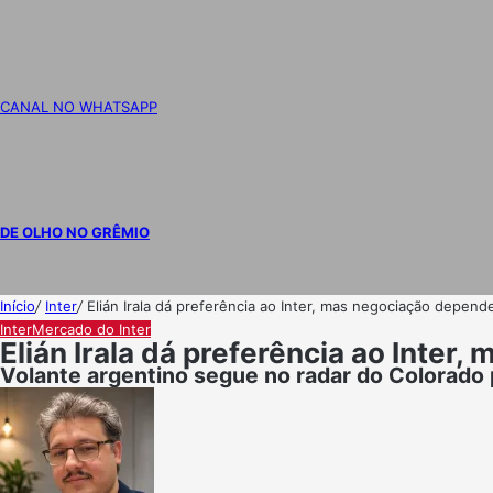
CANAL NO WHATSAPP
DE OLHO NO GRÊMIO
Início
/
Inter
/
Elián Irala dá preferência ao Inter, mas negociação depend
Inter
Mercado do Inter
Elián Irala dá preferência ao Inter
Volante argentino segue no radar do Colorado 