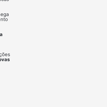
hega
ento
a
ções
ovas