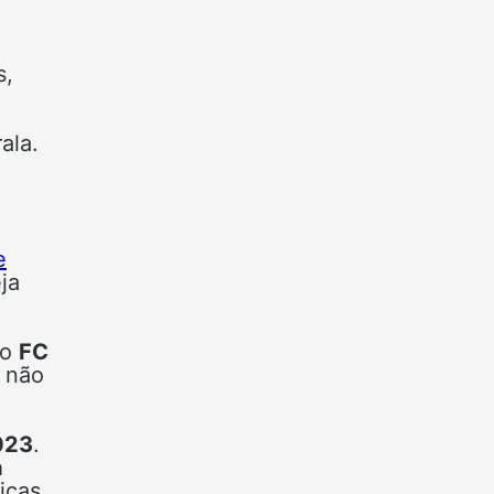
s,
rala.
M
e
ja
 o
FC
r não
023
.
a
icas