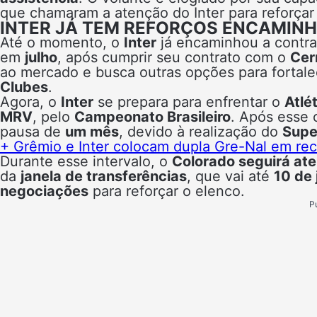
que chamaram a atenção do Inter para reforça
INTER JÁ TEM REFORÇOS ENCAMIN
Até o momento, o
Inter
já encaminhou a contra
em
julho
, após cumprir seu contrato com o
Cer
ao mercado e busca outras opções para fortale
Clubes
.
Agora, o
Inter
se prepara para enfrentar o
Atlé
MRV
, pelo
Campeonato Brasileiro
. Após esse 
pausa de
um mês
, devido à realização do
Supe
+ Grêmio e Inter colocam dupla Gre-Nal em rec
Durante esse intervalo, o
Colorado seguirá at
da
janela de transferências
, que vai até
10 de
negociações
para reforçar o elenco.
P