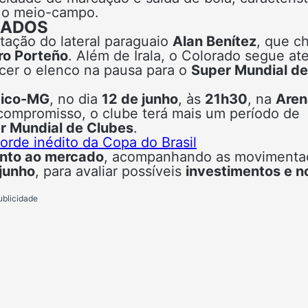
r o meio-campo.
HADOS
tação do lateral paraguaio
Alan Benítez
, que c
ro Porteño
. Além de Irala, o Colorado segue at
cer o elenco na pausa para o
Super Mundial de
tico-MG
, no dia
12 de junho
, às
21h30
, na
Aren
compromisso, o clube terá mais um período de
r Mundial de Clubes
.
orde inédito da Copa do Brasil
ento ao mercado
, acompanhando as movimenta
 junho
, para avaliar possíveis
investimentos e n
ublicidade