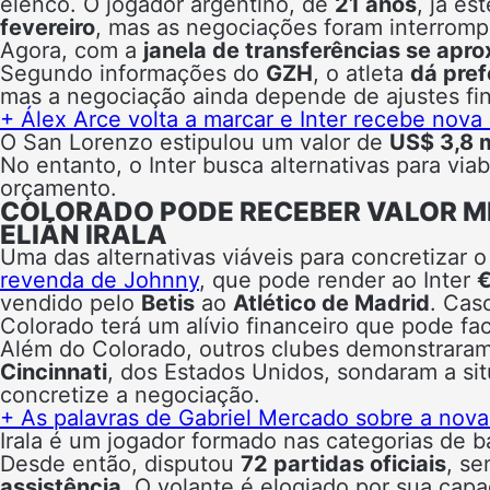
elenco. O jogador argentino, de
21 anos
, já e
fevereiro
, mas as negociações foram interromp
Agora, com a
janela de transferências se apr
Segundo informações do
GZH
, o atleta
dá pref
mas a negociação ainda depende de ajustes fin
+ Álex Arce volta a marcar e Inter recebe nov
O San Lorenzo estipulou um valor de
US$ 3,8 
No entanto, o Inter busca alternativas para vi
orçamento.
COLORADO PODE RECEBER VALOR MI
ELIÁN IRALA
Uma das alternativas viáveis para concretizar 
revenda de Johnny
, que pode render ao Inter
€
vendido pelo
Betis
ao
Atlético de Madrid
. Cas
Colorado terá um alívio financeiro que pode faci
Além do Colorado, outros clubes demonstraram
Cincinnati
, dos Estados Unidos, sondaram a si
concretize a negociação.
+ As palavras de Gabriel Mercado sobre a nova
Irala é um jogador formado nas categorias de 
Desde então, disputou
72 partidas oficiais
, s
assistência
. O volante é elogiado por sua capa