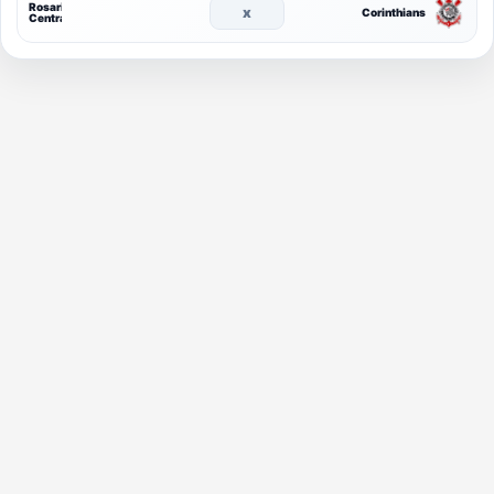
Rosario
x
Corinthians
Central