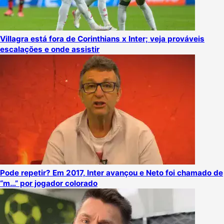
Villagra está fora de Corinthians x Inter; veja prováveis
escalações e onde assistir
Pode repetir? Em 2017, Inter avançou e Neto foi chamado de
“m…” por jogador colorado