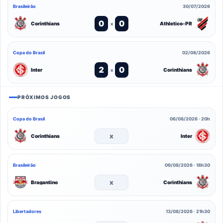
Brasileirão
30/07/2026
0
0
Corinthians
Athletico-PR
x
Copa do Brasil
02/08/2026
2
0
Inter
Corinthians
x
PRÓXIMOS JOGOS
Copa do Brasil
06/08/2026 · 20h
x
Corinthians
Inter
Brasileirão
09/08/2026 · 18h30
x
Bragantino
Corinthians
Libertadores
13/08/2026 · 21h30