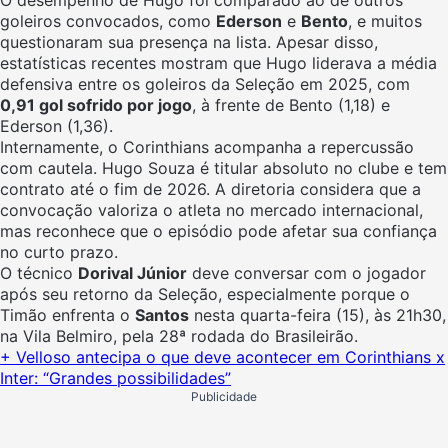
O desempenho de Hugo foi comparado ao de outros
goleiros convocados, como
Ederson
e
Bento
, e muitos
questionaram sua presença na lista. Apesar disso,
estatísticas recentes mostram que Hugo liderava a média
defensiva entre os goleiros da Seleção em 2025, com
0,91 gol sofrido por jogo
, à frente de Bento (1,18) e
Ederson (1,36).
Internamente, o Corinthians acompanha a repercussão
com cautela. Hugo Souza é titular absoluto no clube e tem
contrato até o fim de 2026. A diretoria considera que a
convocação valoriza o atleta no mercado internacional,
mas reconhece que o episódio pode afetar sua confiança
no curto prazo.
O técnico
Dorival Júnior
deve conversar com o jogador
após seu retorno da Seleção, especialmente porque o
Timão enfrenta o
Santos
nesta quarta-feira (15), às 21h30,
na Vila Belmiro, pela 28ª rodada do Brasileirão.
+ Velloso antecipa o que deve acontecer em Corinthians x
Inter: “Grandes possibilidades”
Publicidade