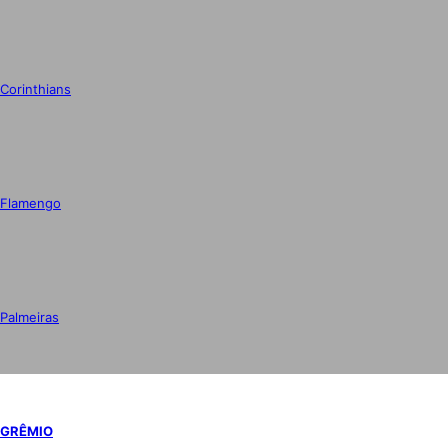
Corinthians
Flamengo
Palmeiras
GRÊMIO