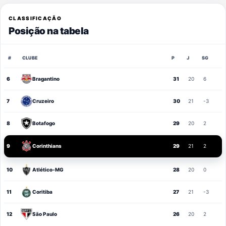
CLASSIFICAÇÃO
Posição na tabela
#
CLUBE
P
J
SG
6
Bragantino
31
20
6
7
Cruzeiro
30
21
-3
8
Botafogo
29
20
2
9
Corinthians
29
21
2
10
Atlético-MG
28
20
0
11
Coritiba
27
21
-3
12
São Paulo
26
20
2