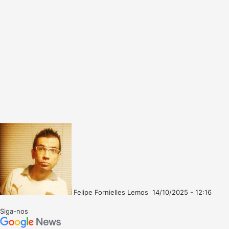
Felipe Fornielles Lemos
14/10/2025 - 12:16
Mande
um
Siga-nos
e-