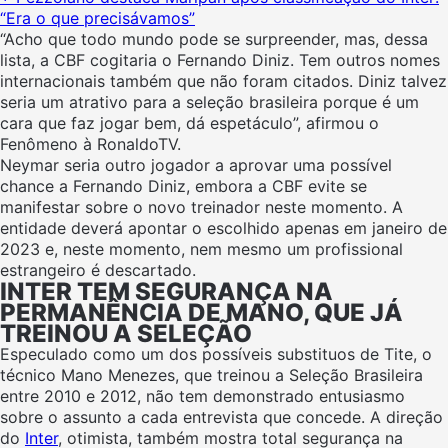
“Era o que precisávamos”
“Acho que todo mundo pode se surpreender, mas, dessa
lista, a CBF cogitaria o Fernando Diniz. Tem outros nomes
internacionais também que não foram citados. Diniz talvez
seria um atrativo para a seleção brasileira porque é um
cara que faz jogar bem, dá espetáculo”, afirmou o
Fenômeno à RonaldoTV.
Neymar seria outro jogador a aprovar uma possível
chance a Fernando Diniz, embora a CBF evite se
manifestar sobre o novo treinador neste momento. A
entidade deverá apontar o escolhido apenas em janeiro de
2023 e, neste momento, nem mesmo um profissional
estrangeiro é descartado.
INTER TEM SEGURANÇA NA
PERMANÊNCIA DE MANO, QUE JÁ
TREINOU A SELEÇÃO
Especulado como um dos possíveis substituos de Tite, o
técnico Mano Menezes, que treinou a Seleção Brasileira
entre 2010 e 2012, não tem demonstrado entusiasmo
sobre o assunto a cada entrevista que concede. A direção
do
Inter
, otimista, também mostra total segurança na