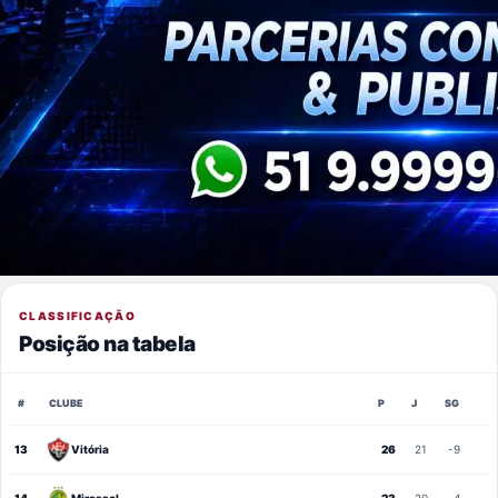
CLASSIFICAÇÃO
Posição na tabela
#
CLUBE
P
J
SG
13
Vitória
26
21
-9