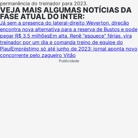
permanência do treinador para 2023.
VEJA MAIS ALGUMAS NOTÍCIAS DA
FASE ATUAL DO INTER:
Já sem a presença do lateral-direito Weverton, direção
encontra nova alternativa para a reserva de Bustos e pode
pagar R$ 3,5 milhões
Em alta, Renê “esquece” férias, vira
treinador por um dia e comanda treino de equipe do
Piauí
Empréstimo só até junho de 2023: jornal aponta novo
concorrente pelo zagueiro Vitão
Publicidade