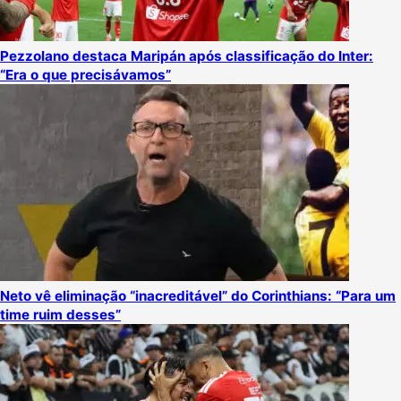
Pezzolano destaca Maripán após classificação do Inter:
“Era o que precisávamos”
Neto vê eliminação “inacreditável” do Corinthians: “Para um
time ruim desses”