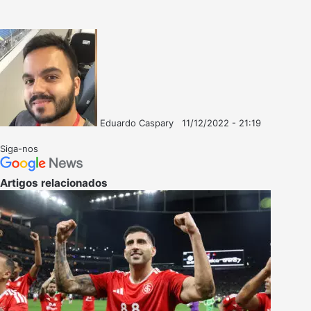
Eduardo Caspary
11/12/2022 - 21:19
Follow
Mande
on
um
Siga-nos
X
e-
mail
Artigos relacionados