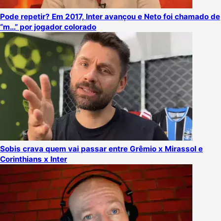
Pode repetir? Em 2017, Inter avançou e Neto foi chamado de
“m…” por jogador colorado
Sobis crava quem vai passar entre Grêmio x Mirassol e
Corinthians x Inter