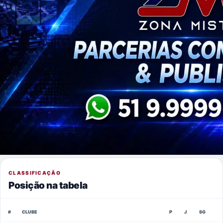
CLASSIFICAÇÃO
Posição na tabela
#
CLUBE
P
J
SG