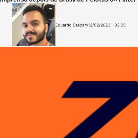
Eduardo Caspary
12/02/2023 - 03:25
Follow
Mande
on
um
X
e-
mail