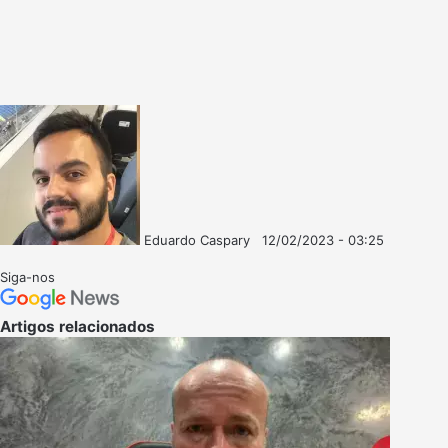
Eduardo Caspary
12/02/2023 - 03:25
Follow
Mande
on
um
Siga-nos
X
e-
mail
Artigos relacionados