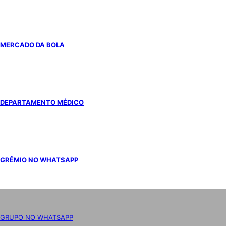
MERCADO DA BOLA
DEPARTAMENTO MÉDICO
GRÊMIO NO WHATSAPP
GRUPO NO WHATSAPP